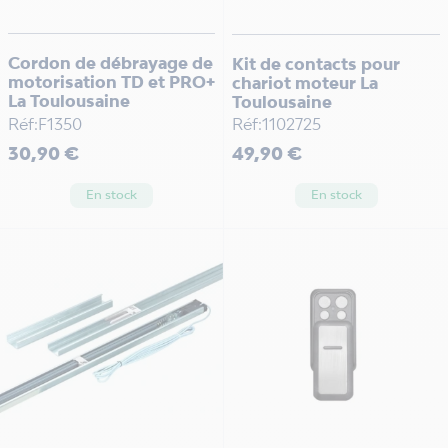
Cordon de débrayage de
Kit de contacts pour
motorisation TD et PRO+
chariot moteur La
La Toulousaine
Toulousaine
Réf:F1350
Réf:1102725
Prix
Prix
30,90 €
49,90 €
En stock
En stock