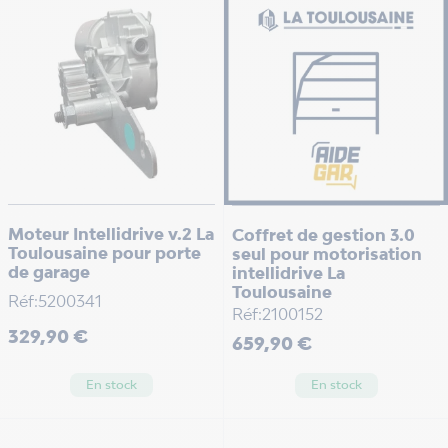
Moteur Intellidrive v.2 La
Coffret de gestion 3.0
Toulousaine pour porte
seul pour motorisation
de garage
intellidrive La
Toulousaine
Réf:5200341
Réf:2100152
Prix
329,90 €
Prix
659,90 €
En stock
En stock