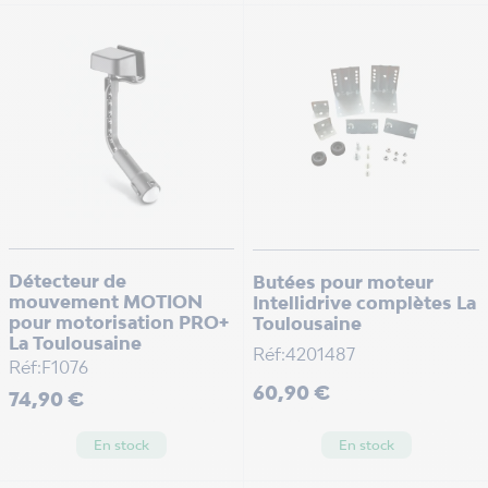
Détecteur de
Butées pour moteur
mouvement MOTION
Intellidrive complètes La
pour motorisation PRO+
Toulousaine
La Toulousaine
Réf:4201487
Réf:F1076
Prix
60,90 €
Prix
74,90 €
En stock
En stock