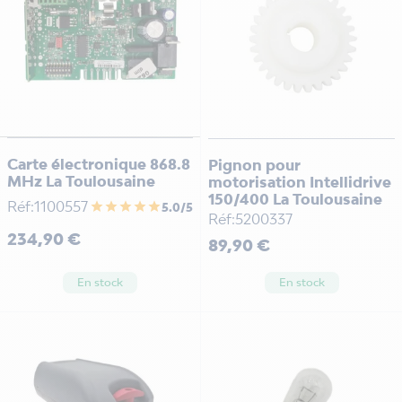
Carte électronique 868.8
Pignon pour
MHz La Toulousaine
motorisation Intellidrive
150/400 La Toulousaine
Réf:1100557
star
star
star
star
star
5.0/5
Réf:5200337
Prix
234,90 €
Prix
89,90 €
En stock
En stock