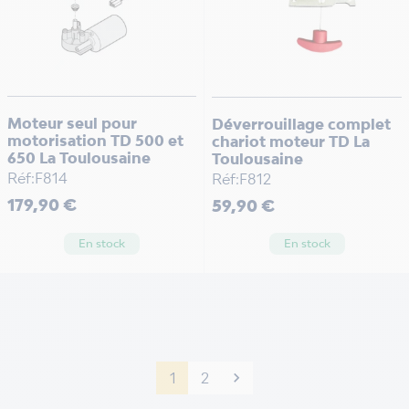
Moteur seul pour
Déverrouillage complet
motorisation TD 500 et
chariot moteur TD La
650 La Toulousaine
Toulousaine
Réf:F814
Réf:F812
Prix
Prix
179,90 €
59,90 €
En stock
En stock
1
2

Suivant