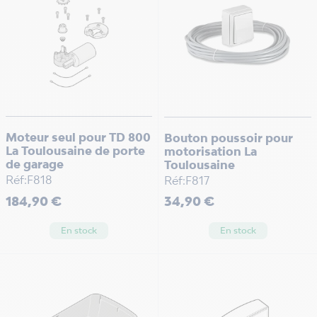
Moteur seul pour TD 800
Bouton poussoir pour
La Toulousaine de porte
motorisation La
de garage
Toulousaine
Réf:F818
Réf:F817
Prix
Prix
184,90 €
34,90 €
En stock
En stock