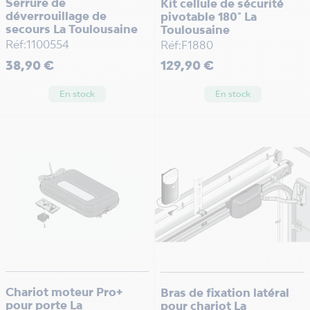
Serrure de
Kit cellule de sécurité
déverrouillage de
pivotable 180° La
secours La Toulousaine
Toulousaine
Réf:1100554
Réf:F1880
Prix
Prix
38,90 €
129,90 €
En stock
En stock
Chariot moteur Pro+
Bras de fixation latéral
pour porte La
pour chariot La