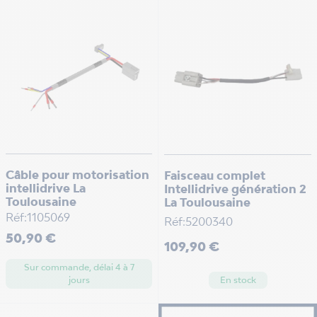
Câble pour motorisation
Faisceau complet
intellidrive La
Intellidrive génération 2
Toulousaine
La Toulousaine
Réf:1105069
Réf:5200340
Prix
50,90 €
Prix
109,90 €
Sur commande, délai 4 à 7
En stock
jours