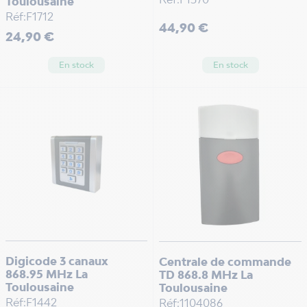
Toulousaine
Réf:F1712
Prix
44,90 €
Prix
24,90 €
En stock
En stock
Digicode 3 canaux
Centrale de commande
868.95 MHz La
TD 868.8 MHz La
Toulousaine
Toulousaine
Réf:F1442
Réf:1104086