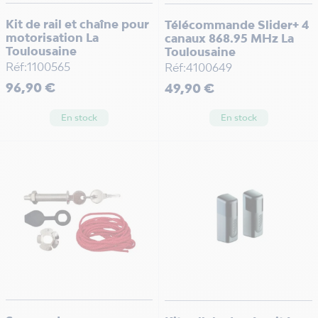
Kit de rail et chaîne pour
Télécommande Slider+ 4
motorisation La
canaux 868.95 MHz La
Toulousaine
Toulousaine
Réf:1100565
Réf:4100649
Prix
Prix
96,90 €
49,90 €
En stock
En stock