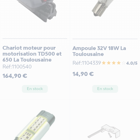
Chariot moteur pour
Ampoule 32V 18W La
motorisation TD500 et
Toulousaine
650 La Toulousaine
Réf:1104339
star
star
star
star
star_border
4.0/5
Réf:1100540
Prix
14,90 €
Prix
164,90 €
En stock
En stock