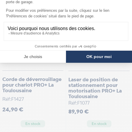
Corde de déverrouillage
Laser de position de
pour chariot PRO+ La
stationnement pour
Toulousaine
motorisation PRO+ La
Toulousaine
Réf:F1427
Réf:F1077
Prix
24,90 €
Prix
89,90 €
En stock
En stock