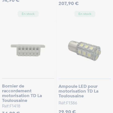
Prix
207,90 €
En stock
En stock
Bornier de
Ampoule LED pour
raccordement
motorisation TD La
motorisation TD La
Toulousaine
Toulousaine
Réf:F1386
Réf:F1418
Prix
29,90 €
Prix