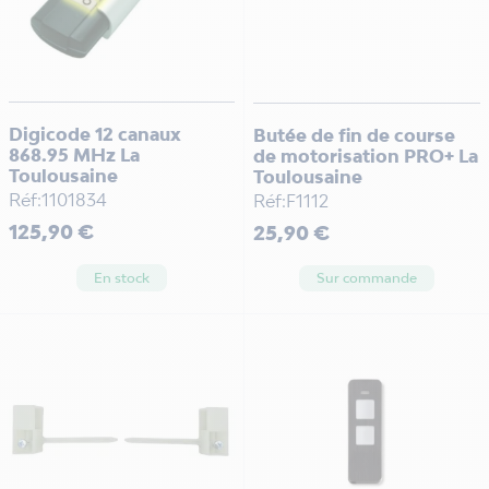
Digicode 12 canaux
Butée de fin de course
868.95 MHz La
de motorisation PRO+ La
Toulousaine
Toulousaine
Réf:1101834
Réf:F1112
Prix
Prix
125,90 €
25,90 €
En stock
Sur commande