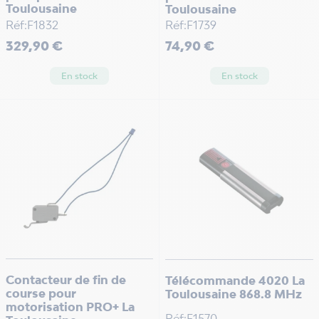
Toulousaine
Toulousaine
Réf:F1832
Réf:F1739
Prix
Prix
329,90 €
74,90 €
En stock
En stock
Contacteur de fin de
Télécommande 4020 La
course pour
Toulousaine 868.8 MHz
motorisation PRO+ La
Réf:F1570