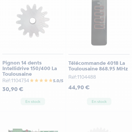
Pignon 14 dents
Télécommande 4018 La
Intellidrive 150/400 La
Toulousaine 868.95 MHz
Toulousaine
Réf:1104488
Réf:1104734
star
star
star
star
star
5.0/5
Prix
44,90 €
Prix
30,90 €
En stock
En stock