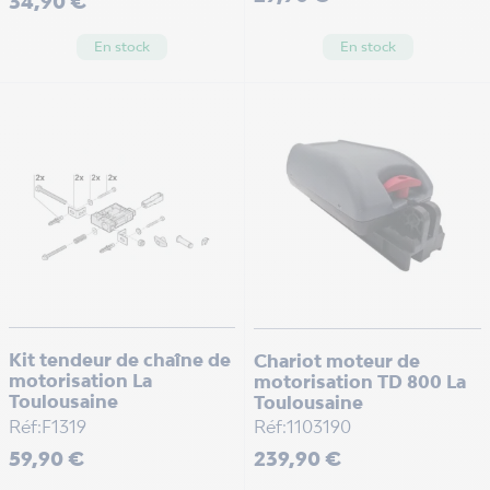
34,90 €
En stock
En stock
Kit tendeur de chaîne de
Chariot moteur de
motorisation La
motorisation TD 800 La
Toulousaine
Toulousaine
Réf:F1319
Réf:1103190
Prix
Prix
59,90 €
239,90 €