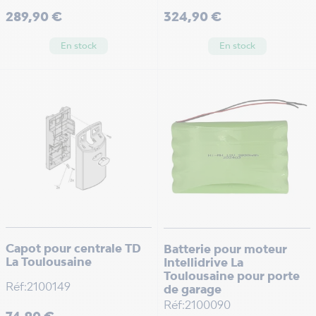
Prix
Prix
289,90 €
324,90 €
En stock
En stock
Capot pour centrale TD
Batterie pour moteur
La Toulousaine
Intellidrive La
Toulousaine pour porte
Réf:2100149
de garage
Réf:2100090
Prix
74,90 €