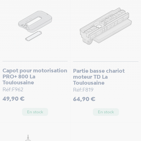
Capot pour motorisation
Partie basse chariot
PRO+ 800 La
moteur TD La
Toulousaine
Toulousaine
Réf:F962
Réf:F819
Prix
Prix
49,90 €
64,90 €
En stock
En stock