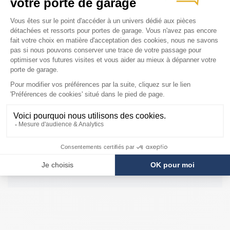
DESCRIPTION
Câble Noir : Lg 2700 mm
Câble Marron : Lg 3500 mm
Câble Rouge : Lg 4500 mm
Câble Orange : Lg 6600 mm
Câble Jaune : Lg 8250 mm