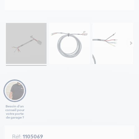
Besoin d'un
conseil pour
votre porte
de garage ?
Réf:
1105069