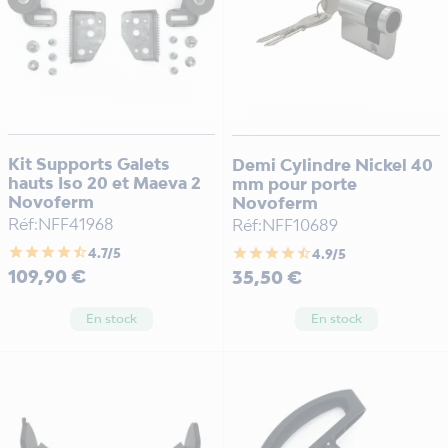
Kit Supports Galets
Demi Cylindre Nickel 40
hauts Iso 20 et Maeva 2
mm pour porte
Novoferm
Novoferm
Réf:NFF41968
Réf:NFF10689
star
star
star
star
star_half
star
star
star
star
star_half
4.7/5
4.9/5
Prix
Prix
109,90 €
35,50 €
En stock
En stock