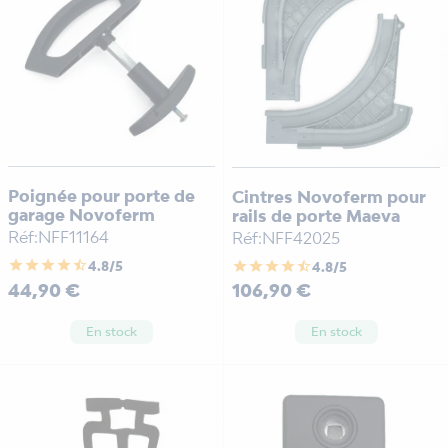
techniciens sont à votre service 7j/7.
Poignée pour porte de
Cintres Novoferm pour
garage Novoferm
rails de porte Maeva
Réf:NFF11164
Réf:NFF42025
star
star
star
star
star_half
star
star
star
star
star_half
4.8/5
4.8/5
Prix
Prix
44,90 €
106,90 €
En stock
En stock