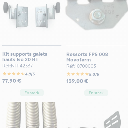
Kit supports galets
Ressorts FPS 008
hauts Iso 20 RT
Novoferm
Réf:NFF42337
Réf:10700003
star
star
star
star
star_half
star
star
star
star
star
4.9/5
5.0/5
Prix
Prix
77,90 €
139,00 €
En stock
En stock