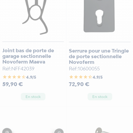
Joint bas de porte de
Serrure pour une Tringle
garage sectionnelle
de porte sectionnelle
Novoferm Maeva
Novoferm
Réf:NFF42039
Réf:10600055
star
star
star
star
star_half
star
star
star
star
star_half
4.9/5
4.9/5
Prix
Prix
59,90 €
72,90 €
En stock
En stock