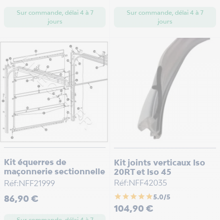
Sur commande, délai 4 à 7
Sur commande, délai 4 à 7
jours
jours
Kit équerres de
Kit joints verticaux Iso
maçonnerie sectionnelle
20RT et Iso 45
Réf:NFF42035
Réf:NFF21999
Prix
star
star
star
star
star
86,90 €
5.0/5
Prix
104,90 €
Sur commande, délai 4 à 7