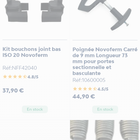
Kit bouchons joint bas
Poignée Novoferm Carré
ISO 20 Novoferm
de 9 mm Longueur 73
mm pour portes
sectionnelle et
Réf:NFF42040
basculante
star
star
star
star
star_half
4.8/5
Réf:10600005
star
star
star
star
star_half
Prix
4.5/5
37,90 €
Prix
44,90 €
En stock
En stock