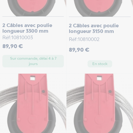
2 Câbles avec poulie
2 Câbles avec poulie
longueur 3300 mm
longueur 3150 mm
Réf:10810003
Réf:10810002
Prix
89,90 €
Prix
89,90 €
Sur commande, délai 4 à 7
En stock
jours