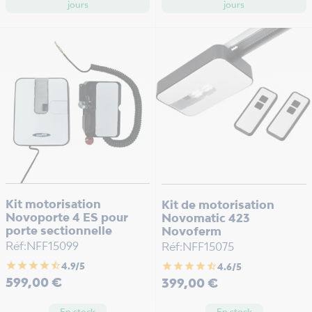
jours
jours
Kit motorisation
Kit de motorisation
Novoporte 4 ES pour
Novomatic 423
porte sectionnelle
Novoferm
Réf:NFF15099
Réf:NFF15075
star
star
star
star
star_half
star
star
star
star
star_half
4.9/5
4.6/5
Prix
Prix
599,00 €
399,00 €
En stock
En stock