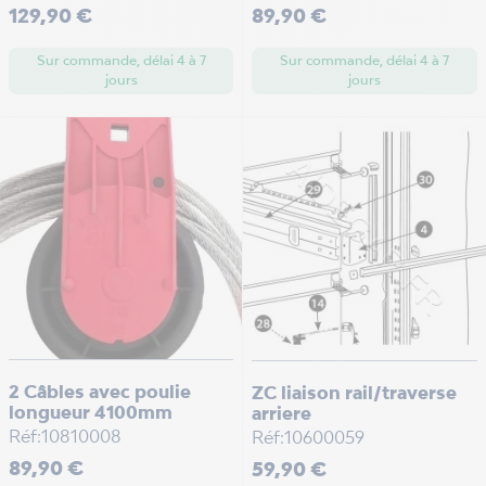
Prix
Prix
129,90 €
89,90 €
Sur commande, délai 4 à 7
Sur commande, délai 4 à 7
jours
jours
2 Câbles avec poulie
ZC liaison rail/traverse
longueur 4100mm
arriere
Réf:10810008
Réf:10600059
Prix
Prix
89,90 €
59,90 €