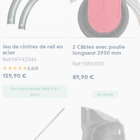
Jeu de cintres de rail en
2 Câbles avec poulie
acier
longueur 2950 mm
Réf:NFF42046
Réf:10810001
star
star
star
star
star
5.0/5
Prix
139,90 €
Prix
89,90 €
Sur commande, délai 4 à 7
En stock
jours