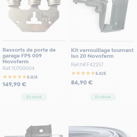
Ressorts de porte de
Kit verrouillage tournant
garage FPS 009
Iso 20 Novoferm
Novoferm
Réf:NFF42257
Réf:10700004
star
star
star
star
star
5.0/5
star
star
star
star
star
5.0/5
Prix
84,90 €
Prix
149,90 €
En stock
En stock