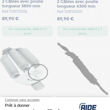
2 Câbles avec poulie
2 Câbles avec poulie
longueur 3800 mm
longueur 4300 mm
Réf:10810006
Réf:10810009
Prix
Prix
89,90 €
89,90 €
Sur commande, délai 4 à 7
Sur commande, délai 4 à 7
jours
jours
Ressorts FPS 1091
Cordon de tirage 3000
Novoferm
mm