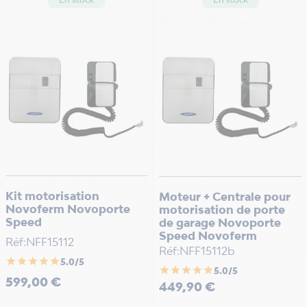
Kit motorisation
Moteur + Centrale pour
Novoferm Novoporte
motorisation de porte
Speed
de garage Novoporte
Speed Novoferm
Réf:NFF15112
Réf:NFF15112b
star
star
star
star
star
5.0/5
star
star
star
star
star
5.0/5
Prix
599,00 €
Prix
449,90 €