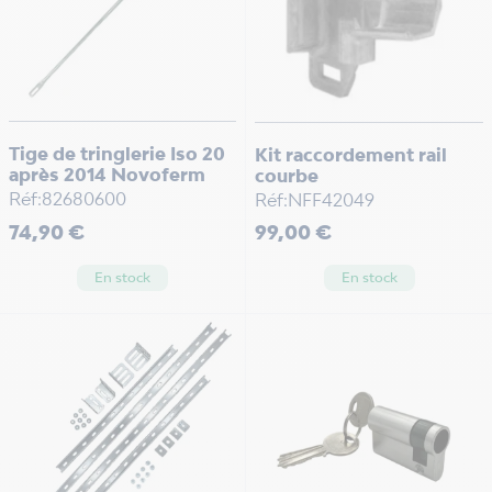
Tige de tringlerie Iso 20
Kit raccordement rail
après 2014 Novoferm
courbe
Réf:82680600
Réf:NFF42049
Prix
Prix
74,90 €
99,00 €
En stock
En stock