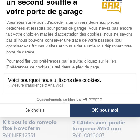
Réf:NFF42056
Réf:10700227
Prix
41,90 €
Prix
249,90 €
Sur commande, délai 4 à 7
En stock
jours
Kit poulie de renvoie
2 Câbles avec poulie
fixe Novoferm
longueur 3950 mm
Réf:NFF42331
Réf:10810007