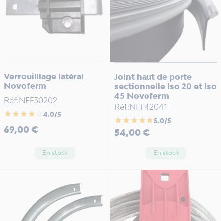
Verrouilllage latéral
Joint haut de porte
Novoferm
sectionnelle Iso 20 et Iso
45 Novoferm
Réf:NFF30202
Réf:NFF42041
star
star
star
star
star_border
4.0/5
star
star
star
star
star
5.0/5
Prix
69,00 €
Prix
54,00 €
En stock
En stock