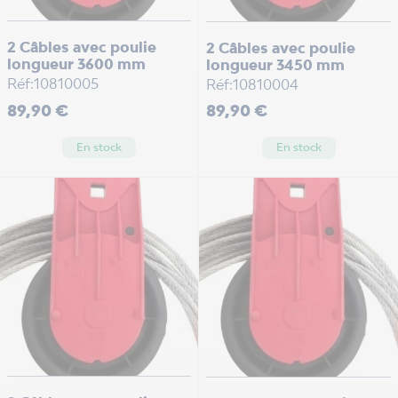
2 Câbles avec poulie
2 Câbles avec poulie
longueur 3600 mm
longueur 3450 mm
Réf:10810005
Réf:10810004
Prix
Prix
89,90 €
89,90 €
En stock
En stock