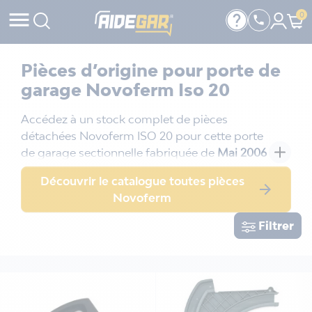

help
0

Pièces d’origine pour porte de
garage Novoferm Iso 20
Accédez à un stock complet de pièces
détachées Novoferm ISO 20 pour cette porte
de garage sectionnelle fabriquée de
Mai 2006
à Aujourd'hui
: joints, moteurs, ressorts,
Découvrir le catalogue toutes pièces
etc...
L'équilibrage de la porte est assuré par

Novoferm
des
ressorts de traction
multiples dans
chaque rail horizontal.
Elle est équipée de
Filtrer
panneaux isolés de
20mm.
Pour toute question technique (réglage de la
tension des ressorts, montage du moteur,
etc), n'hésitez pas à nous solliciter, nos