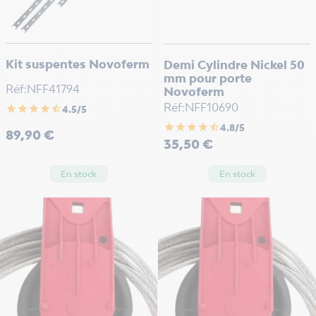
Kit suspentes Novoferm
Demi Cylindre Nickel 50
mm pour porte
Réf:NFF41794
Novoferm
Réf:NFF10690
star
star
star
star
star_half
4.5/5
star
star
star
star
star_half
4.8/5
Prix
89,90 €
Prix
35,50 €
En stock
En stock