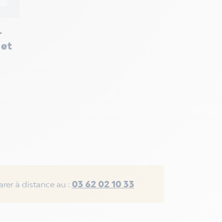
r
 et
03 62 02 10 33
rer à distance au :