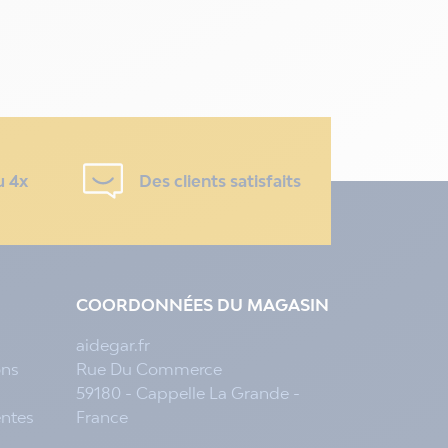
u 4x
Des clients satisfaits
COORDONNÉES DU MAGASIN
aidegar.fr
ons
Rue Du Commerce
59180 - Cappelle La Grande -
entes
France