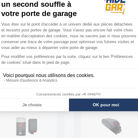
m hors-tout)
m hors-tout)
e 5m est livré sans la suspente de
que + tendeur de chaîne (ces pièces
ion)