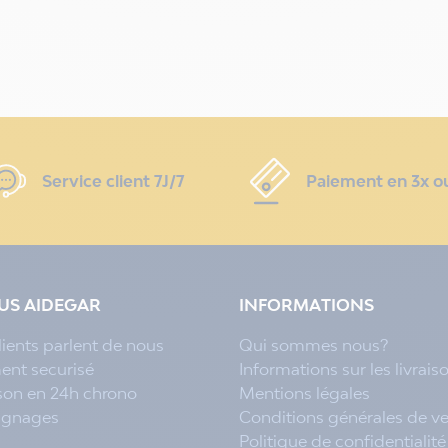
Service client 7J/7
Paiement en 3x o
LUS AIDEGAR
INFORMATIONS
lients parlent de nous
Qui sommes nous?
ent securisé
Informations sur les livrais
ison en 24h chrono
Mentions légales
ignages
Conditions générales de v
Politique de confidentialité