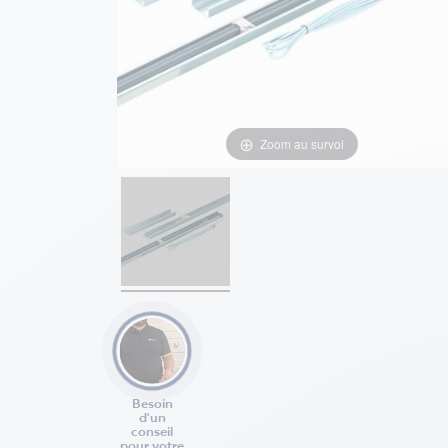
Zoom au survol
Besoin
d'un
conseil
pour votre