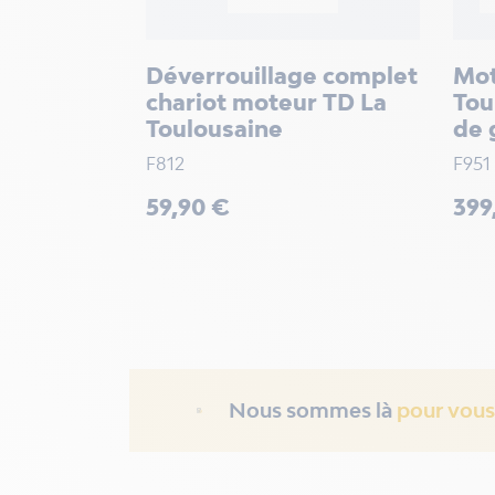
Déverrouillage complet
Mot
chariot moteur TD La
Tou
Toulousaine
de 
F812
F951
Prix
Prix
59,90 €
399
Nous sommes là
pour vous