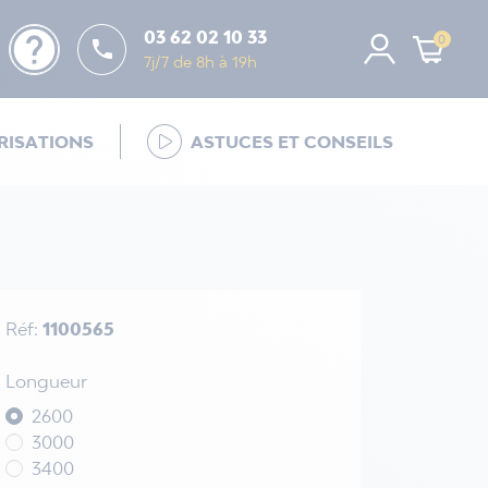
help
03 62 02 10 33
0

7j/7 de 8h à 19h
ISATIONS
ASTUCES ET CONSEILS
Réf:
1100565
Longueur
2600
3000
3400