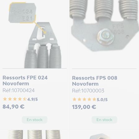
Ressorts FPE 024
Ressorts FPS 008
Novoferm
Novoferm
Réf:10700424
Réf:10700003
star
star
star
star
star_half
star
star
star
star
star
4.9/5
5.0/5
Prix
Prix
84,90 €
139,00 €
En stock
En stock