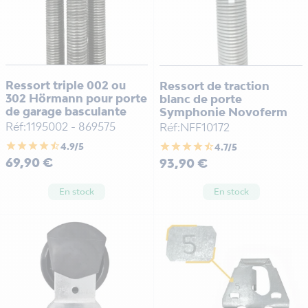
Ressort triple 002 ou
Ressort de traction
302 Hörmann pour porte
blanc de porte
de garage basculante
Symphonie Novoferm
Réf:1195002 - 869575
Réf:NFF10172
star
star
star
star
star_half
star
star
star
star
star_half
4.9/5
4.7/5
Prix
Prix
69,90 €
93,90 €
En stock
En stock