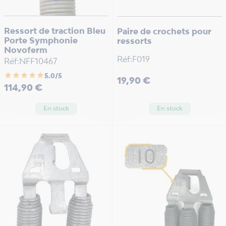
Ressort de traction Bleu
Paire de crochets pour
Porte Symphonie
ressorts
Novoferm
Réf:F019
Réf:NFF10467
star
star
star
star
star
5.0/5
Prix
19,90 €
Prix
114,90 €
En stock
En stock