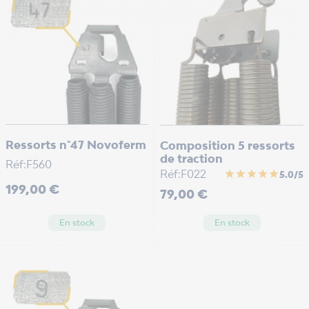
Ressorts n°47 Novoferm
Composition 5 ressorts
de traction
Réf:F560
Réf:F022
star
star
star
star
star
5.0/5
Prix
199,00 €
Prix
79,00 €
En stock
En stock