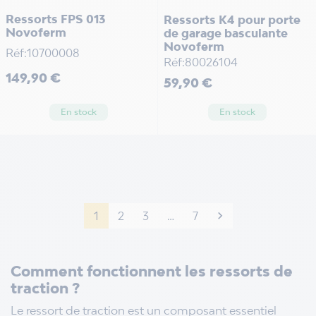
Ressorts FPS 013
Ressorts K4 pour porte
Novoferm
de garage basculante
Novoferm
Réf:10700008
Réf:80026104
Prix
149,90 €
Prix
59,90 €
En stock
En stock
1
2
3
…
7

Suivant
Comment fonctionnent les ressorts de
traction ?
Le ressort de traction est un composant essentiel