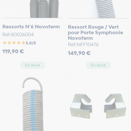
Ressorts N°6 Novoferm
Ressort Rouge / Vert
pour Porte Symphonie
Réf:80026004
Novoferm
star
star
star
star
star
5.0/5
Réf:NFF10476
Prix
119,90 €
Prix
149,90 €
En stock
En stock