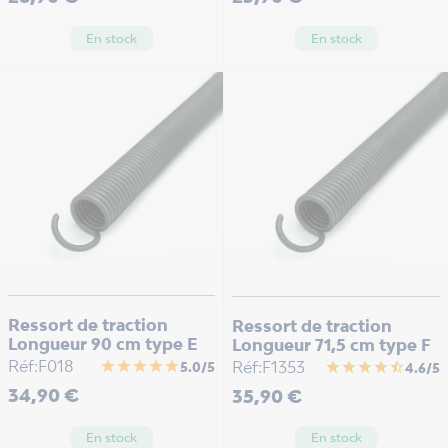
En stock
En stock
Ressort de traction
Ressort de traction
Longueur 90 cm type E
Longueur 71,5 cm type F
Réf:F018
Réf:F1353
star
star
star
star
star
star
star
star
star
star_half
5.0/5
4.6/5
Prix
Prix
34,90 €
35,90 €
En stock
En stock