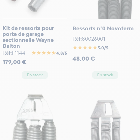
Kit de ressorts pour
Ressorts n°0 Novoferm
porte de garage
Réf:80026001
sectionnelle Wayne
Dalton
star
star
star
star
star
5.0/5
Réf:F1144
star
star
star
star
star_half
4.8/5
Prix
48,00 €
Prix
179,00 €
En stock
En stock