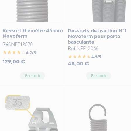
Ressort Diamètre 45 mm
Ressorts de traction N°1
Novoferm
Novoferm pour porte
basculante
Réf:NFF12078
Réf:NFF12066
star
star
star
star
star_border
4.2/5
star
star
star
star
star_half
4.9/5
Prix
129,00 €
Prix
48,00 €
En stock
En stock