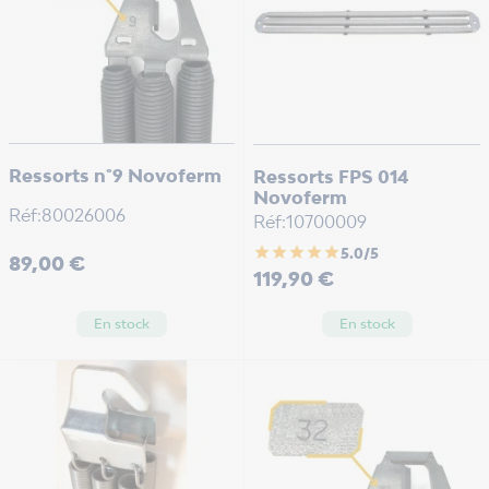
Ressorts n°9 Novoferm
Ressorts FPS 014
Novoferm
Réf:80026006
Réf:10700009
star
star
star
star
star
5.0/5
Prix
89,00 €
Prix
119,90 €
En stock
En stock