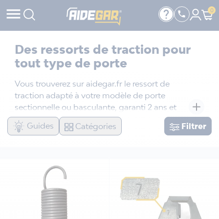

help
0

Des ressorts de traction pour
tout type de porte
Vous trouverez sur aidegar.fr le ressort de
traction adapté à votre modèle de porte
sectionnelle ou basculante, garanti 2 ans et
livré en 24h. Aidegar vous propose une
Guides
Catégories
Filtrer
gamme complète de ressorts d'origine ou
fabriqués dans ateliers. Bénéficiez aussi d’une
assistance téléphonique 7j/7 par nos
techniciens, à votre écoute de 8h à 19h pour
vous aider à choisir le bon ressort et à le
monter en toute sécurité.