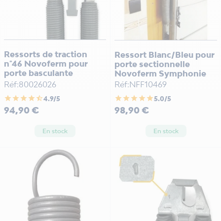
Ressorts de traction
Ressort Blanc/Bleu pour
n°46 Novoferm pour
porte sectionnelle
porte basculante
Novoferm Symphonie
Réf:80026026
Réf:NFF10469
star
star
star
star
star_half
star
star
star
star
star
4.9/5
5.0/5
Prix
Prix
94,90 €
98,90 €
En stock
En stock