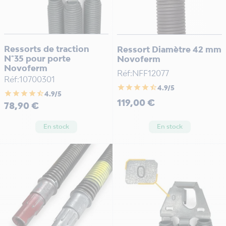
Ressorts de traction
Ressort Diamètre 42 mm
N°35 pour porte
Novoferm
Novoferm
Réf:NFF12077
Réf:10700301
star
star
star
star
star_half
4.9/5
star
star
star
star
star_half
4.9/5
Prix
119,00 €
Prix
78,90 €
En stock
En stock