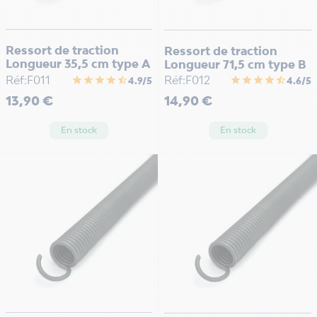
Ressort de traction
Ressort de traction
Longueur 35,5 cm type A
Longueur 71,5 cm type B
Réf:F011
Réf:F012
star
star
star
star
star_half
star
star
star
star
star_half
4.9/5
4.6/5
Prix
Prix
13,90 €
14,90 €
En stock
En stock