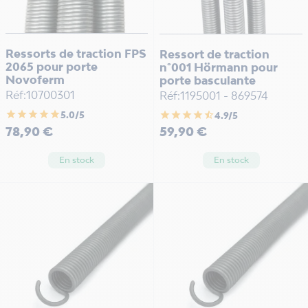
Ressorts de traction FPS
Ressort de traction
2065 pour porte
n°001 Hörmann pour
Novoferm
porte basculante
Réf:10700301
Réf:1195001 - 869574
star
star
star
star
star
star
star
star
star
star_half
5.0/5
4.9/5
Prix
Prix
78,90 €
59,90 €
En stock
En stock