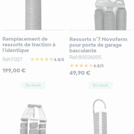
Remplacement de
Ressorts n°7 Novoferm
ressorts de traction à
pour porte de garage
l'identique
basculante
Réf:80026005
Réf:F027
star
star
star
star
star_half
4.8/5
star
star
star
star
star_half
4.8/5
Prix
199,00 €
Prix
49,90 €
En stock
En stock