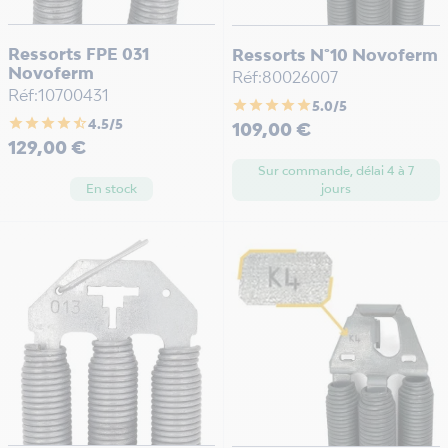
Ressorts FPE 031
Ressorts N°10 Novoferm
Novoferm
Réf:80026007
Réf:10700431
star
star
star
star
star
5.0/5
star
star
star
star
star_half
4.5/5
Prix
109,00 €
Prix
129,00 €
Sur commande, délai 4 à 7
En stock
jours