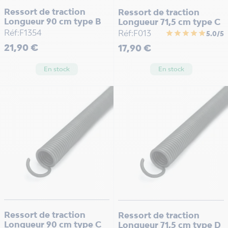
Ressort de traction
Ressort de traction
Longueur 90 cm type B
Longueur 71,5 cm type C
Réf:F1354
Réf:F013
star
star
star
star
star
5.0/5
Prix
Prix
21,90 €
17,90 €
En stock
En stock
Ressort de traction
Ressort de traction
Longueur 90 cm type C
Longueur 71,5 cm type D