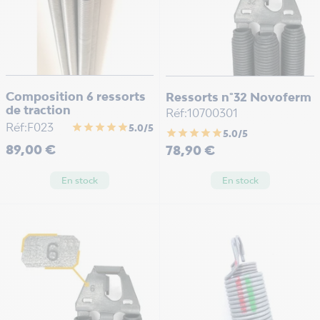
Composition 6 ressorts
Ressorts n°32 Novoferm
de traction
Réf:10700301
Réf:F023
star
star
star
star
star
5.0/5
star
star
star
star
star
5.0/5
Prix
89,00 €
Prix
78,90 €
En stock
En stock