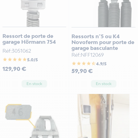
Ressort de porte de
Ressorts n°5 ou K4
garage Hörmann 754
Novoferm pour porte de
garage basculante
Réf:3051062
Réf:NFF12069
star
star
star
star
star
5.0/5
star
star
star
star
star_half
4.9/5
Prix
129,90 €
Prix
59,90 €
En stock
En stock