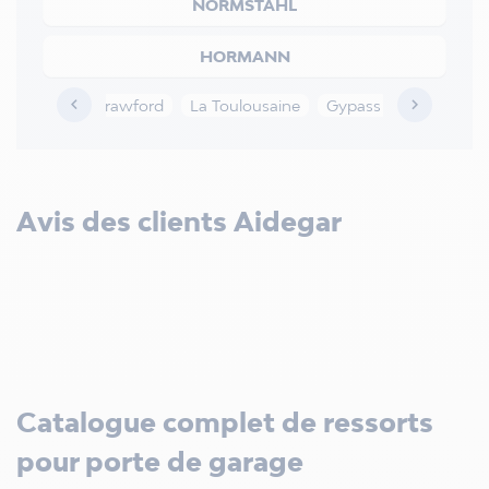
NORMSTAHL
HORMANN


e Dalton
Crawford
La Toulousaine
Gypass
Tubauto
Avis des clients Aidegar
Catalogue complet de ressorts
pour porte de garage