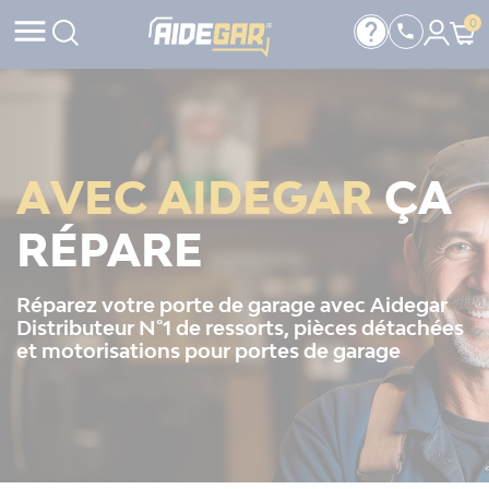

help
0

AVEC AIDEGAR
ÇA
RÉPARE
Réparez votre porte de garage avec Aidegar
Distributeur N°1 de ressorts, pièces détachées
et motorisations pour portes de garage