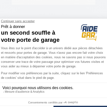
 l'intérieure du rail, celles-ci
 détecter les positions finales