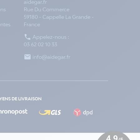
aidegar.fr
ons
Rue Du Commerce
59180 - Cappelle La Grande -
entes
France

Appelez-nous :
03 62 02 10 33

info@aidegar.fr
ENS DE LIVRAISON