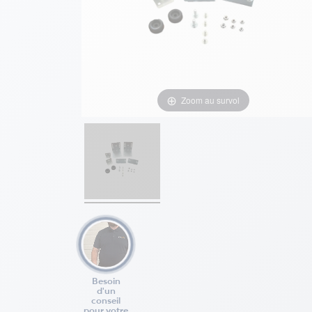
Zoom au survol
Besoin
d'un
conseil
pour votre