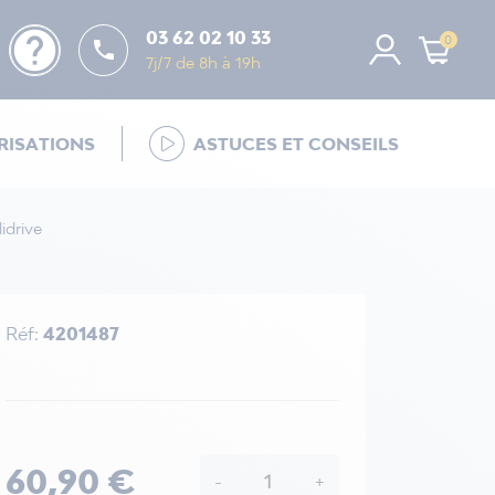
help
03 62 02 10 33
0

7j/7 de 8h à 19h
ISATIONS
ASTUCES ET CONSEILS
lidrive
Réf:
4201487
60,90 €
-
+