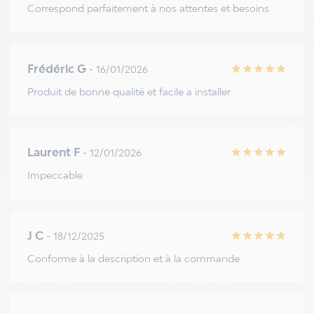
Correspond parfaitement à nos attentes et besoins
Frédéric G
- 16/01/2026
star
star
star
star
star
Produit de bonne qualité et facile a installer
Laurent F
- 12/01/2026
star
star
star
star
star
Impeccable
J C
- 18/12/2025
star
star
star
star
star
Conforme à la description et à la commande