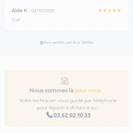
Aide K
- 04/10/2025
star
star
star
star
star
TOP
Avis certifiés par Avis Vérifiés
verified_user
Nous sommes là
pour vous
Votre technicien vous guide par téléphone
pour réparer à distance au :
03 62 02 10 33