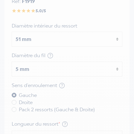
Réf:
F1919
5.0/5
star
star
star
star
star
Diamètre intérieur du ressort
Diamètre du fil
Sens d'enroulement
Gauche
Droite
Pack 2 ressorts (Gauche & Droite)
Longueur du ressort
*