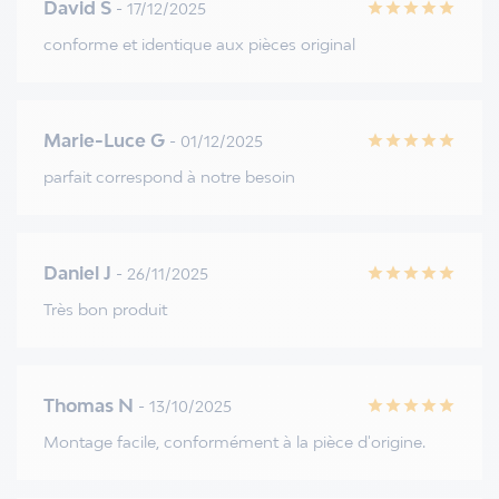
David S
- 17/12/2025
star
star
star
star
star
conforme et identique aux pièces original
Marie-Luce G
- 01/12/2025
star
star
star
star
star
parfait correspond à notre besoin
Daniel J
- 26/11/2025
star
star
star
star
star
Très bon produit
Thomas N
- 13/10/2025
star
star
star
star
star
Montage facile, conformément à la pièce d'origine.