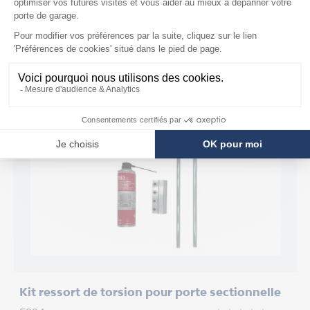
ACCESSOIRES
/5
Kit ressort de torsion pour porte sectionnelle
B
d