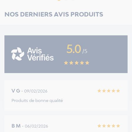
NOS DERNIERS AVIS PRODUITS
5.0
/5
star
star
star
star
star
V G
- 09/02/2026
star
star
star
star
star
Produits de bonne qualité
B M
- 06/02/2026
star
star
star
star
star