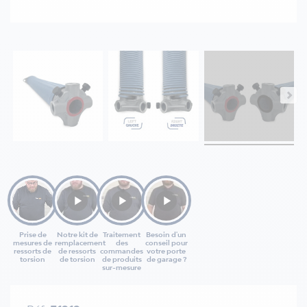
Prise de
Notre kit de
Traitement
Besoin d'un
mesures de
remplacement
des
conseil pour
ressorts de
de ressorts
commandes
votre porte
torsion
de torsion
de produits
de garage ?
sur-mesure