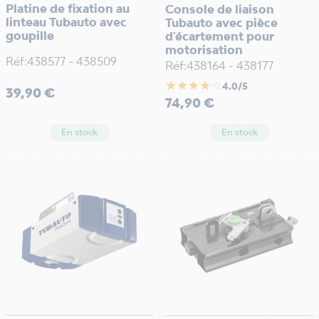
Platine de fixation au
Console de liaison
linteau Tubauto avec
Tubauto avec pièce
goupille
d'écartement pour
motorisation
Réf:438577 - 438509
Réf:438164 - 438177
star
star
star
star
star_border
4.0/5
Prix
39,90 €
Prix
74,90 €
En stock
En stock