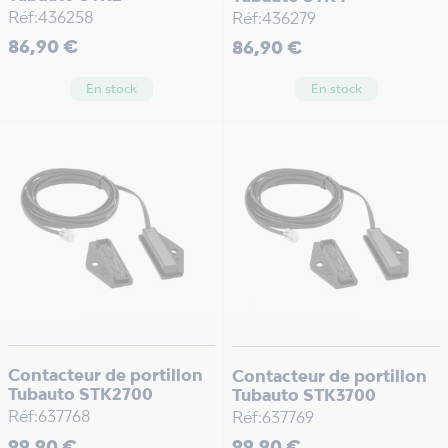
Réf:436258
Réf:436279
Prix
Prix
86,90 €
86,90 €
En stock
En stock
Contacteur de portillon
Contacteur de portillon
Tubauto STK2700
Tubauto STK3700
Réf:637768
Réf:637769
Prix
Prix
99,90 €
99,90 €