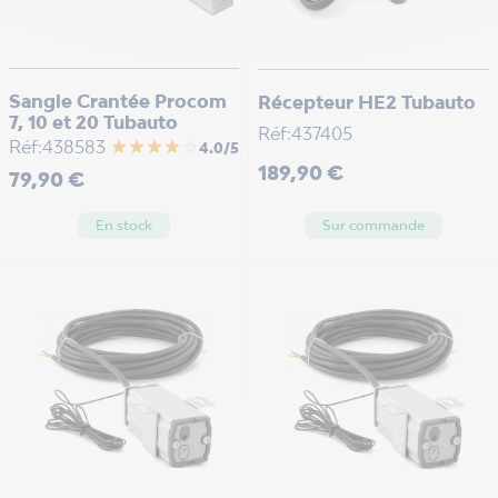
Sangle Crantée Procom
Récepteur HE2 Tubauto
7, 10 et 20 Tubauto
Réf:437405
Réf:438583
star
star
star
star
star_border
4.0/5
Prix
189,90 €
Prix
79,90 €
En stock
Sur commande