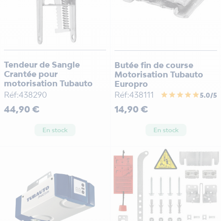
Tendeur de Sangle
Butée fin de course
Crantée pour
Motorisation Tubauto
motorisation Tubauto
Europro
Réf:438290
Réf:438111
star
star
star
star
star
5.0/5
Prix
Prix
44,90 €
14,90 €
En stock
En stock