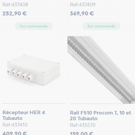
Réf:437408
Réf:437409
Prix
Prix
252,90 €
369,90 €
Sur commande
Sur commande
Récepteur HER 4
Rail FS10 Procom 7, 10 et
Tubauto
20 Tubauto
Réf:437410
Réf:435570
Prix
Prix
409,90 €
159,00 €