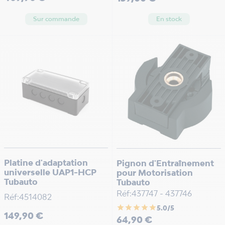
Sur commande
En stock
Platine d'adaptation
Pignon d'Entraînement
universelle UAP1-HCP
pour Motorisation
Tubauto
Tubauto
Réf:437747 - 437746
Réf:4514082
star
star
star
star
star
5.0/5
Prix
149,90 €
Prix
64,90 €