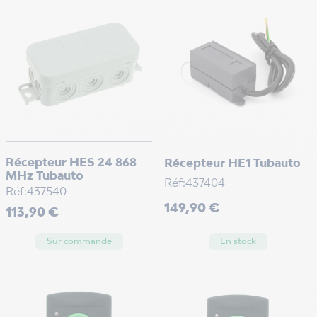
Récepteur HES 24 868
Récepteur HE1 Tubauto
MHz Tubauto
Réf:437404
Réf:437540
Prix
149,90 €
Prix
113,90 €
Sur commande
En stock