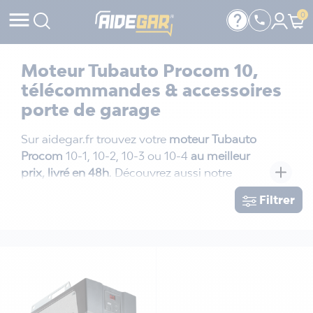

help
0

Moteur Tubauto Procom 10,
télécommandes & accessoires
porte de garage
Sur aidegar.fr trouvez votre
moteur Tubauto
Procom
10-1, 10-2, 10-3 ou 10-4
au meilleur
prix, livré en 48h
. Découvrez aussi notre
gamme complète de courroies, butées, têtes
Filtrer
motrices, télécommandes pour une
installation garantie 1 an sur votre porte de
garage Tubauto. Pour toute question
technique – réinitialisation du moteur,
programmation de la télécommande,
résoudre un problème de réglage
–
demandez conseil à nos experts en