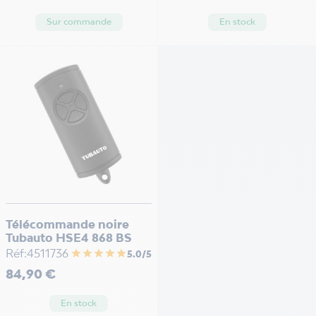
Sur commande
En stock
Télécommande noire
Tubauto HSE4 868 BS
Réf:4511736
star
star
star
star
star
5.0/5
Prix
84,90 €
En stock