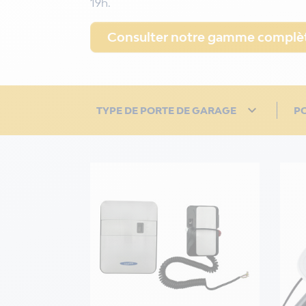
19h.
Consulter notre gamme complèt

TYPE DE PORTE DE GARAGE
P