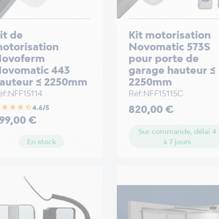
it de
Kit motorisation
otorisation
Novomatic 573S
ovoferm
pour porte de
ovomatic 443
garage hauteur ≤
auteur ≤ 2250mm
2250mm
éf:NFF15114
Réf:NFF15115C
Prix
r
star
star
star
star_half
820,00 €
4.6/5
ix
99,00 €
Sur commande, délai 4
à 7 jours
En stock