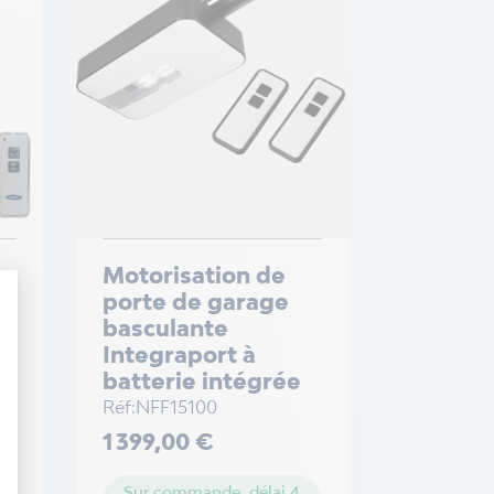
Motorisation de
porte de garage
basculante
Integraport à
batterie intégrée
Réf:NFF15100
Prix
1 399,00 €
Sur commande, délai 4