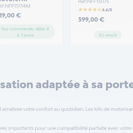
Réf:NFF15075
éf:NFF15114M
star
star
star
star
star_half
4.6/5
ix
19,00 €
Prix
399,00 €
Sur commande, délai 4
En stock
à 7 jours
isation adaptée à sa port
l améliore votre confort au quotidien. Les kits de motoris
tères importants pour une compatibilité parfaite avec votre i