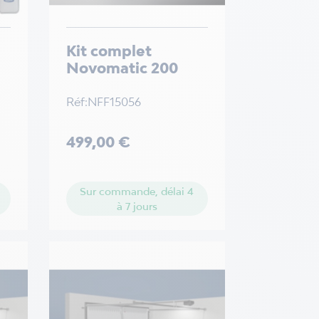
Kit complet
Novomatic 200
Réf:NFF15056
Prix
499,00 €
Sur commande, délai 4
à 7 jours