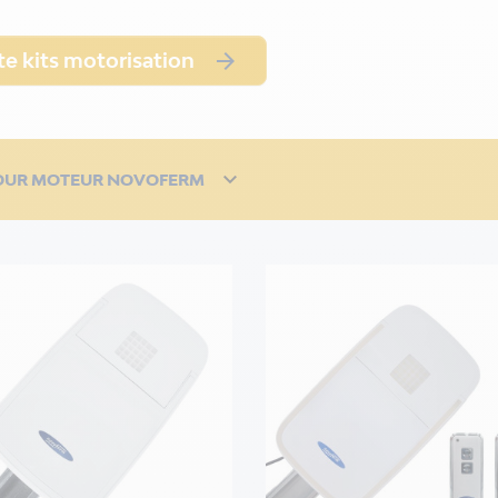

e kits motorisation

OUR MOTEUR NOVOFERM