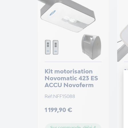
Kit motorisation
M
Novomatic 423 ES
N
ACCU Novoferm
p
N
Réf:NFF15088
R
Prix
1 199,90 €
Pr
9
Sur commande, délai 4