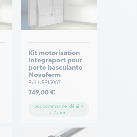
Kit motorisation
Integraport pour
porte basculante
Novoferm
Réf:NFF15087
Prix
749,00 €
Sur commande, délai 4
à 7 jours