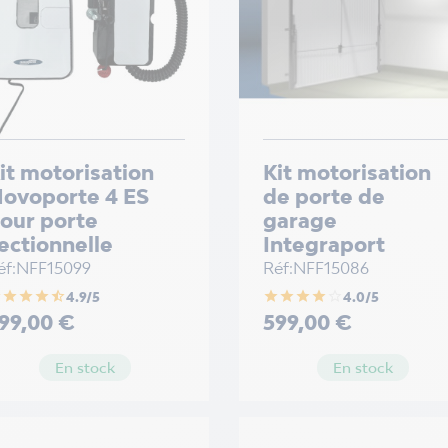
it motorisation
Kit motorisation
ovoporte 4 ES
de porte de
our porte
garage
ectionnelle
Integraport
éf:NFF15099
Réf:NFF15086
r
star
star
star
star_half
star
star
star
star
star_border
4.9/5
4.0/5
ix
Prix
99,00 €
599,00 €
En stock
En stock