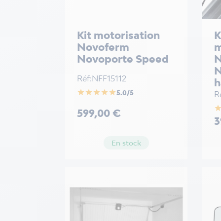
Kit motorisation
K
Novoferm
m
Novoporte Speed
N
N
Réf:NFF15112
h
star
star
star
star
star
5.0/5
R
sta
Prix
599,00 €
Pr
3
En stock