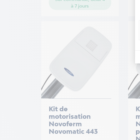
à 7 jours
Kit de
K
motorisation
m
Novoferm
N
Novomatic 443
p
N