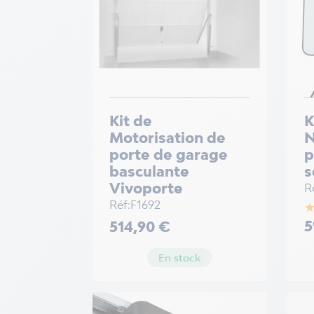
Kit de
K
Motorisation de
N
porte de garage
p
basculante
s
Vivoporte
R
Réf:F1692
sta
Pr
Prix
5
514,90 €
En stock