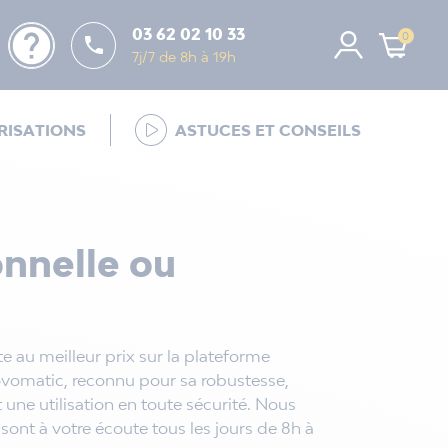
help
03 62 02 10 33
0

7j/7 de 8h à 19h
ISATIONS
ASTUCES ET CONSEILS
nnelle ou
 au meilleur prix sur la plateforme
Novomatic, reconnu pour sa robustesse,
 une utilisation en toute sécurité. Nous
ont à votre écoute tous les jours de 8h à