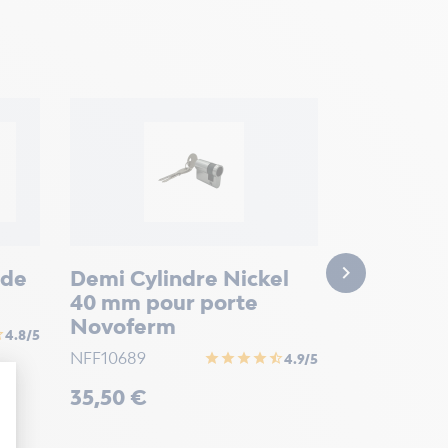
Poignée 
cordon N
80197000
Prix

69,90 €
 de
Demi Cylindre Nickel
40 mm pour porte
Novoferm
alf
4.8/5
NFF10689
star
star
star
star
star_half
4.9/5
Prix
35,50 €