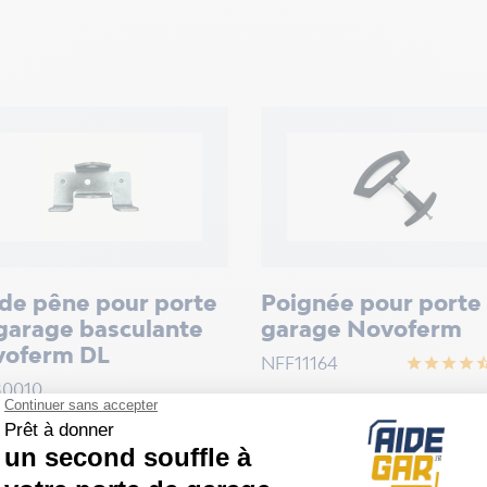
de pêne pour porte
Poignée pour porte
garage basculante
garage Novoferm
oferm DL
NFF11164
star
star
star
star
star_h
80010
Prix
44,90 €
90 €