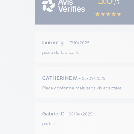
5.0
/5
star
star
star
star
star
laurent g
- 17/10/2025
pièce du fabricant
CATHERINE M
- 25/09/2025
Pièce conforme mais sans vis adaptées
Gabriel C
- 05/04/2025
parfait