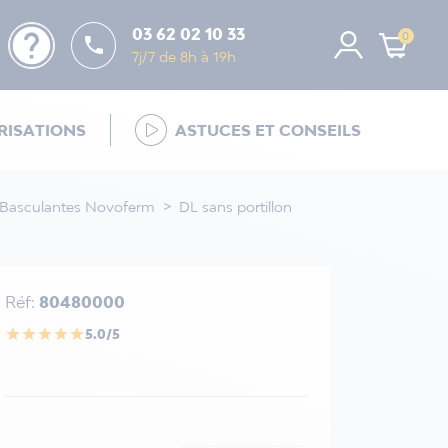
help
03 62 02 10 33
0

7j/7 de 8h à 19h
ISATIONS
ASTUCES ET CONSEILS
 Basculantes Novoferm
DL sans portillon
Réf:
80480000
5.0/5
star
star
star
star
star