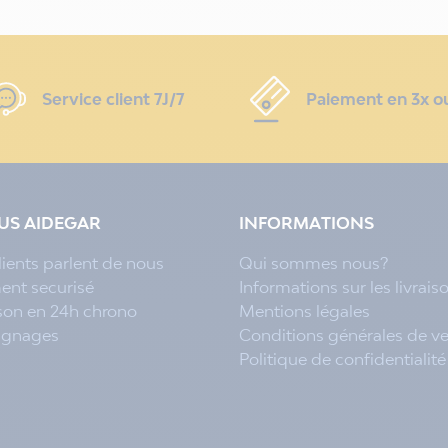
Service client 7J/7
Paiement en 3x o
LUS AIDEGAR
INFORMATIONS
lients parlent de nous
Qui sommes nous?
ent securisé
Informations sur les livrais
ison en 24h chrono
Mentions légales
ignages
Conditions générales de v
Politique de confidentialité