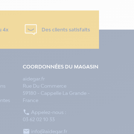
u 4x
Des clients satisfaits
COORDONNÉES DU MAGASIN
aidegar.fr
ons
Rue Du Commerce
59180 - Cappelle La Grande -
entes
France

Appelez-nous :
03 62 02 10 33

info@aidegar.fr