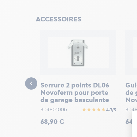
ACCESSOIRES
nt
Novoferm

Serrure 2 points DL06
Gui
Novoferm pour porte
de 
de garage basculante
Nov
80480100b
804
star
star
star
star
star_half
4.7/5
Prix
Prix
68,90 €
64,