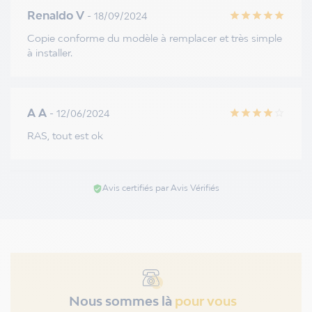
Renaldo V
- 18/09/2024
star
star
star
star
star
Copie conforme du modèle à remplacer et très simple
à installer.
A A
- 12/06/2024
star
star
star
star
star_border
RAS, tout est ok
Avis certifiés par Avis Vérifiés
verified_user
Nous sommes là
pour vous