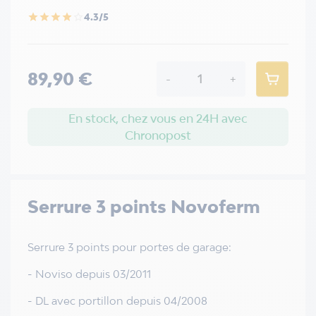
4.3/5
star
star
star
star
star_border
89,90 €
-
+
En stock, chez vous en 24H avec
Chronopost
Serrure 3 points Novoferm
Serrure 3 points pour portes de garage:
- Noviso depuis 03/2011
- DL avec portillon depuis 04/2008