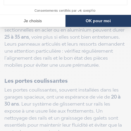
Les portes sectionnelles
Très populaires pour leur praticité, les portes
sectionnelles en acier ou en aluminium peuvent durer
25 à 35
ans
, voire plus si elles sont bien entretenues.
Leurs panneaux articulés et leurs ressorts demandent
une attention particulière : vérifiez régulièrement
l’alignement des rails et le bon état des pièces
mobiles pour éviter une usure prématurée.
Les portes coulissantes
Les portes coulissantes, souvent installées dans les
garages spacieux, ont une espérance de vie de
20 à
30 ans
. Leur système de glissement sur rails les
expose à une usure liée aux frottements. Un
nettoyage des rails et un graissage des galets sont
essentiels pour maintenir leur fluidité et éviter que la