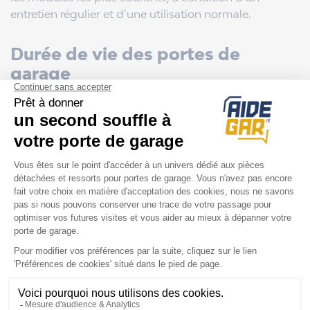
entretien régulier et d’une utilisation normale.
Durée de vie des portes de
garage
Toutes les portes de garage ne se valent pas en
termes de longévité. Voici les durées estimées selon
les modèles les plus courants, à condition d’un
entretien régulier et d’une utilisation normale.
Les portes basculantes
Les portes basculantes, souvent en acier ou en bois,
ont une durée de vie moyenne de
30 ans
. Leur
mécanisme simple, composé de ressorts et de bras
de basculement les rend robustes mais sensibles à
l’usure et la panne des pièces mobiles. Une
lubrification régulière des ressorts permet de
prolonger leur bon fonctionnement.