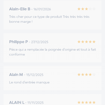
Alain-Elie B
- 16/01/2026
star
star
star
star_border
star_border
Très cher pour ce type de produit Très très très très
bonne marge !
Philippe P
- 27/12/2025
star
star
star
star
star
Pièce qui a remplacée la poignée d'origine et tout à fait
conforme
Alain M
- 15/12/2025
star
star
star
star
star_border
Le rond d'entrée manque
ALAIN L
- 11/11/2025
star
star
star
star
star