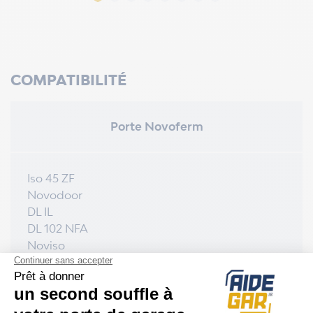
COMPATIBILITÉ
Porte Novoferm
Iso 45 ZF
Novodoor
DL IL
DL 102 NFA
Noviso
Delliso
DL 102
DL avec Portillon
DL sans Portillon