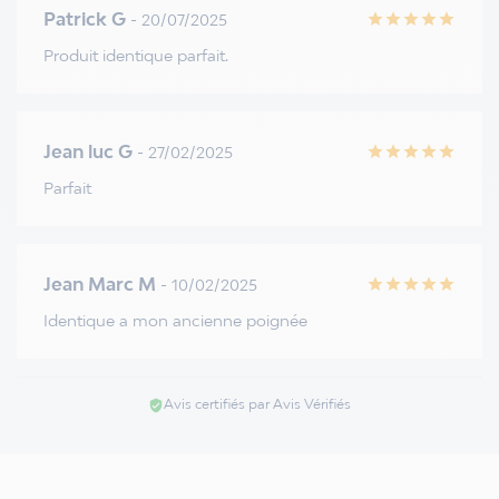
Patrick G
- 20/07/2025
star
star
star
star
star
Produit identique parfait.
Jean luc G
- 27/02/2025
star
star
star
star
star
Parfait
Jean Marc M
- 10/02/2025
star
star
star
star
star
Identique a mon ancienne poignée
Avis certifiés par Avis Vérifiés
verified_user