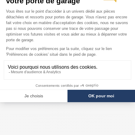
JPL
Iso HTU
Iso 45 RT
Iso 45 à Portillon
Iso 20 Monobloc RT après 11/2014
Iso 20 Monobloc RT avant 11/2014
Iso 20 Kit V2
Iso 20 Kit V1 / Iso 20 ZF
Iso 20 Kit
Maeva 2B et 3
Maeva 2
Maeva 1
Iso 45