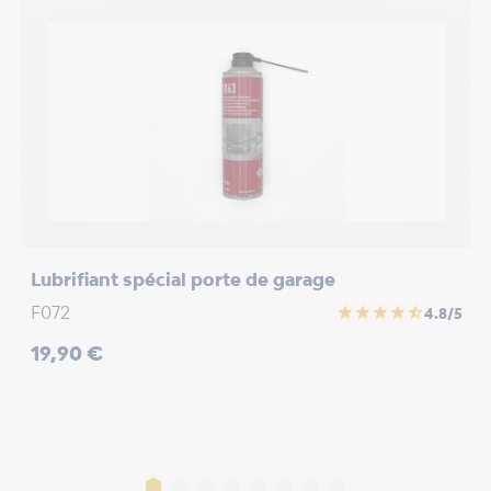
/5
Lubrifiant spécial porte de garage
D
F072
star
star
star
star
star_half
4.8/5
N
Prix
19,90 €
P
3