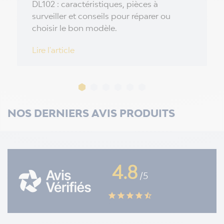
DL102 : caractéristiques, pièces à
surveiller et conseils pour réparer ou
choisir le bon modèle.
Lire l'article
NOS DERNIERS AVIS PRODUITS
4.8
/5
star
star
star
star
star_half