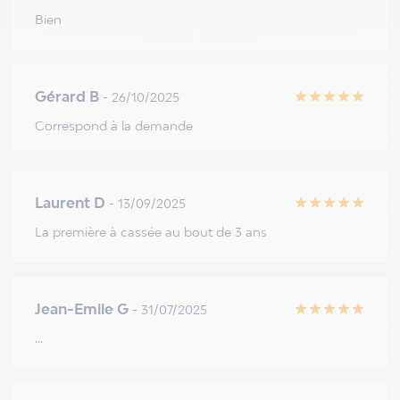
Bien
Gérard B
- 26/10/2025
star
star
star
star
star
Correspond à la demande
Laurent D
- 13/09/2025
star
star
star
star
star
La première à cassée au bout de 3 ans
Jean-Emile G
- 31/07/2025
star
star
star
star
star
...