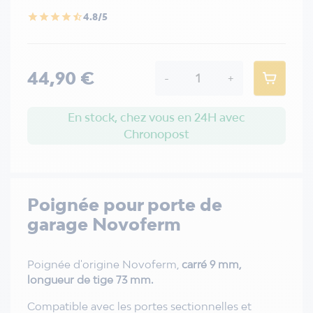
4.8/5
star
star
star
star
star_half
44,90 €
-
+
En stock, chez vous en 24H avec
Chronopost
Poignée pour porte de
garage Novoferm
Poignée d'origine Novoferm,
carré 9 mm,
longueur de tige 73 mm.
Compatible avec les portes sectionnelles et