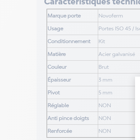
Caractéristiques techn
Marque porte
Novoferm
Usage
Portes ISO 45 / Is
Conditionnement
Kit
Matière
Acier galvanisé
Couleur
Brut
Épaisseur
3 mm
Pivot
5 mm
Réglable
NON
Anti pince doigts
NON
Renforcée
NON