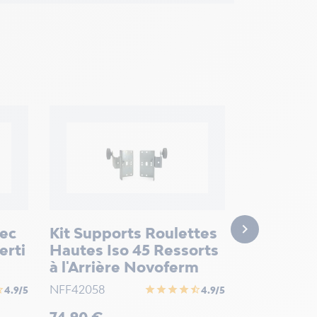
Lubrifian
de garag
F072
Prix

19,90 €
vec
Kit Supports Roulettes
erti
Hautes Iso 45 Ressorts
à l'Arrière Novoferm
NFF42058
half
star
star
star
star
star_half
4.9/5
4.9/5
Prix
74,90 €