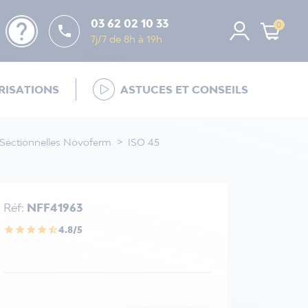
help
03 62 02 10 33
0

7j/7 de 8h à 19h
ISATIONS
ASTUCES ET CONSEILS
 Sectionnelles Novoferm
ISO 45
Réf:
NFF41963
4.8/5
star
star
star
star
star_half