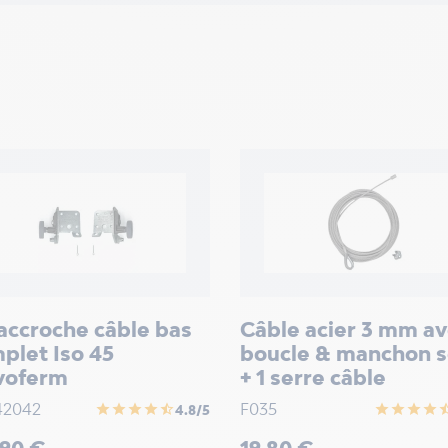
 accroche câble bas
Câble acier 3 mm a
plet Iso 45
boucle & manchon s
voferm
+ 1 serre câble
42042
F035
star
star
star
star
star_half
star
star
star
star
star_
4.8/5
Prix
,90 €
19,80 €