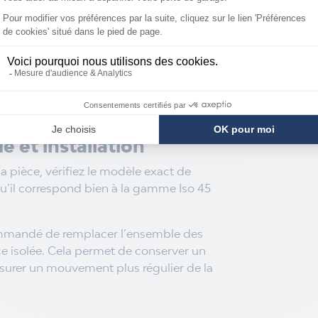
côté droit + 1 côté gauche)
 et installation
pièce, vérifiez le modèle exact de
u’il correspond bien à la gamme Iso 45
commandé de remplacer l’ensemble des
ce isolée. Cela permet de conserver un
ssurer un mouvement plus régulier de la