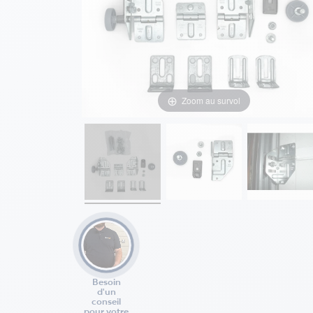
Zoom au survol
Besoin
d'un
conseil
pour votre