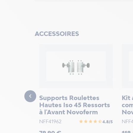
ACCESSOIRES
e
 Max 43-2
r
star
star
star
star
5.0/5

Supports Roulettes
Kit
Hautes Iso 45 Ressorts
com
à l'Avant Novoferm
No
NFF41962
NFF
star
star
star
star
star_half
4.8/5
Prix
Prix
79,90 €
118