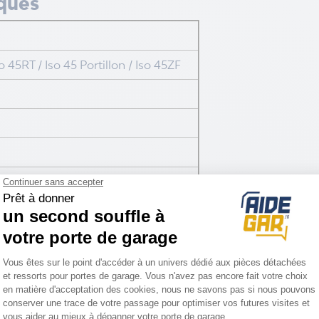
iques
o 45RT / Iso 45 Portillon / Iso 45ZF