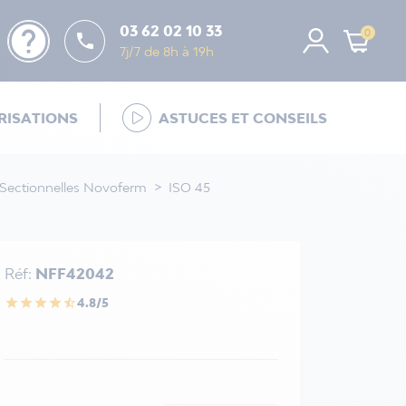
help
03 62 02 10 33
0

7j/7 de 8h à 19h
ISATIONS
ASTUCES ET CONSEILS
 Sectionnelles Novoferm
ISO 45
Réf:
NFF42042
4.8/5
star
star
star
star
star_half