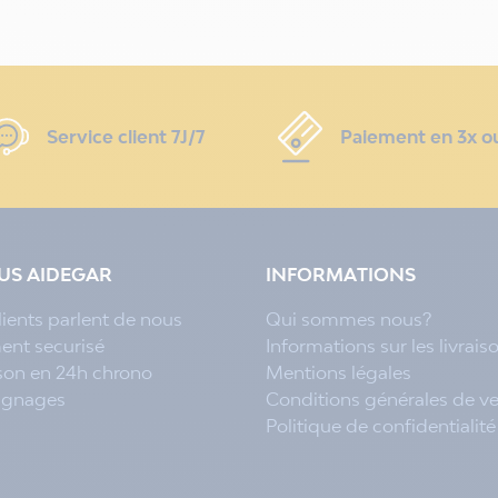
Service client 7J/7
Paiement en 3x o
LUS AIDEGAR
INFORMATIONS
lients parlent de nous
Qui sommes nous?
ent securisé
Informations sur les livrais
ison en 24h chrono
Mentions légales
ignages
Conditions générales de v
Politique de confidentialité