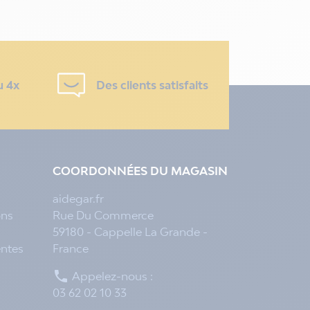
u 4x
Des clients satisfaits
COORDONNÉES DU MAGASIN
aidegar.fr
ons
Rue Du Commerce
59180 - Cappelle La Grande -
entes
France

Appelez-nous :
03 62 02 10 33