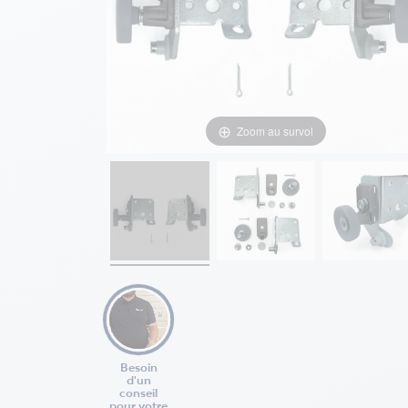
Zoom au survol
Besoin
d'un
conseil
pour votre