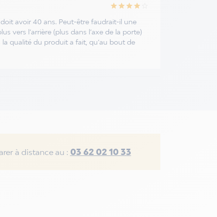
star
star
star
star
star_border
oit avoir 40 ans. Peut-être faudrait-il une
us vers l’arrière (plus dans l’axe de la porte)
 la qualité du produit a fait, qu’au bout de
03 62 02 10 33
rer à distance au :