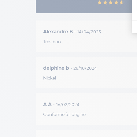
star
star
star
star
star_half
Alexandre B
- 14/04/2025
Très bon
delphine b
- 28/10/2024
Nickel
A A
- 16/02/2024
Conforme à l origine