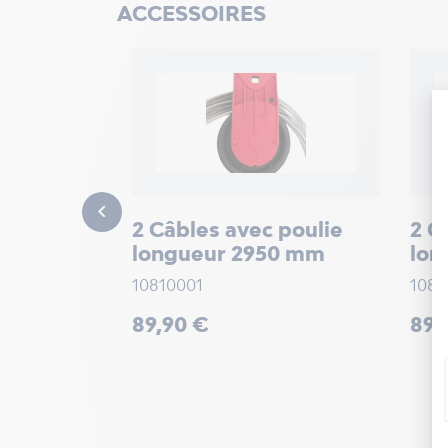
ACCESSOIRES
rale pour
de porte
voporte

2 Câbles avec poulie
2 C
r
star
star
star
star
5.0/5
longueur 2950 mm
lon
10810001
1081
Prix
Prix
89,90 €
89,