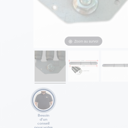
Zoom au survol
Besoin
d'un
conseil
pour votre