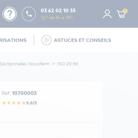
help
03 62 02 10 33
0

7j/7 de 8h à 19h
ISATIONS
ASTUCES ET CONSEILS
 Sectionnelles Novoferm
ISO 20 Kit
Réf:
10700003
5.0/5
star
star
star
star
star