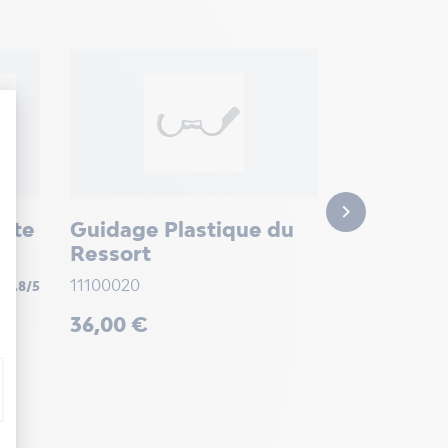
Moteur + 
motorisat
de garag
Speed...

orte
Guidage Plastique du
NFF15112b
Ressort
Prix
449,90 €
11100020
alf
4.8/5
Prix
36,00 €