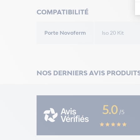
COMPATIBILITÉ
Porte Novoferm
Iso 20 Kit
NOS DERNIERS AVIS PRODUIT
5.0
/5
star
star
star
star
star