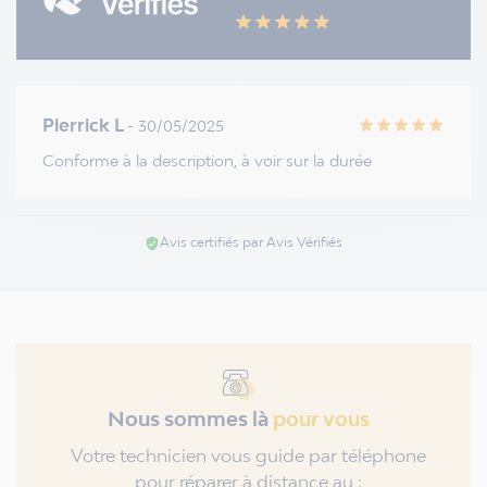
star
star
star
star
star
Pierrick L
- 30/05/2025
star
star
star
star
star
Conforme à la description, à voir sur la durée
Avis certifiés par Avis Vérifiés
verified_user
Nous sommes là
pour vous
Votre technicien vous guide par téléphone
pour réparer à distance au :