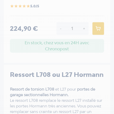
5.0/5
star
star
star
star
star
224,90 €
-
+
En stock, chez vous en 24H avec
Chronopost
Ressort L708 ou L27 Hormann
Ressort de torsion L708
et L27 pour
portes de
garage sectionnelles Hormann.
Le ressort L708 remplace le ressort L27 installé sur
les portes Hormann très anciennes. Vous pouvez
remplacer sans crainte un ressort L27 par un