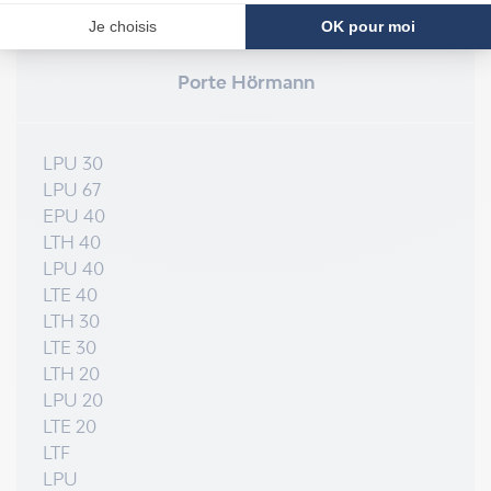
COMPATIBILITÉ
Porte Hörmann
LPU 30
LPU 67
EPU 40
LTH 40
LPU 40
LTE 40
LTH 30
LTE 30
LTH 20
LPU 20
LTE 20
LTF
LPU