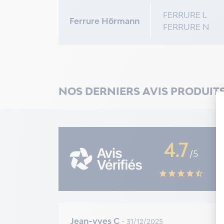
FERRURE L
Ferrure Hörmann
FERRURE N
NOS DERNIERS AVIS PRODUIT
4.7
/5
star
star
star
star
star_half
Jean-yves C
- 31/12/2025