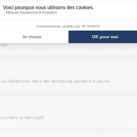
emps
en au téléphone, elle a été remplacée pendant la pause
t dans le descriptif.