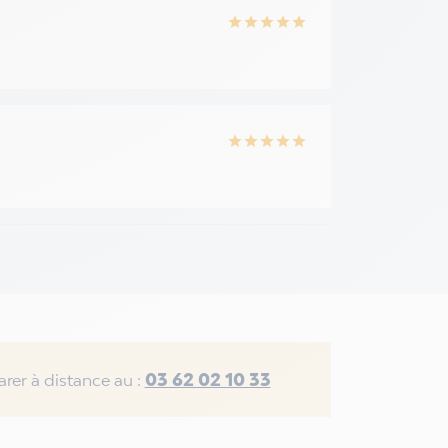
star
star
star
star
star
star
star
star
star
star
03 62 02 10 33
rer à distance au :