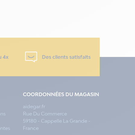
u 4x
Des clients satisfaits
COORDONNÉES DU MAGASIN
aidegar.fr
ons
Rue Du Commerce
59180 - Cappelle La Grande -
entes
France