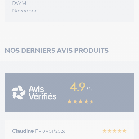
DWM
Novodoor
NOS DERNIERS AVIS PRODUITS
4.9
/5
star
star
star
star
star_half
Claudine F
- 07/01/2026
star
star
star
star
star