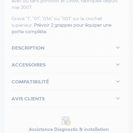
avec ou sans portillon et DWM, fabriquée depuis
mai 2007.
Gravé "1", "01", "01A" ou "001" sur le crochet
supérieur.
Prévoir 2 grappes pour équiper une
porte complète.

DESCRIPTION

ACCESSOIRES

COMPATIBILITÉ

AVIS CLIENTS
Assistance Diagnostic & installation