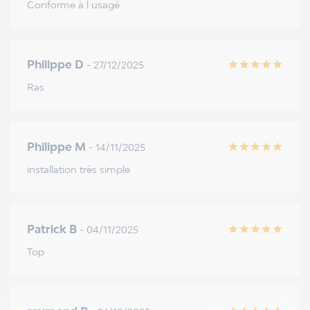
Conforme à l usagé
Philippe D
- 27/12/2025
star
star
star
star
star
Ras
Philippe M
- 14/11/2025
star
star
star
star
star
installation très simple
Patrick B
- 04/11/2025
star
star
star
star
star
Top