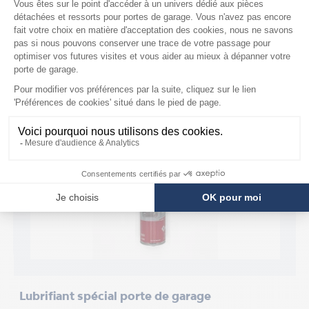
ACCESSOIRES
/5
Lubrifiant spécial porte de garage
R