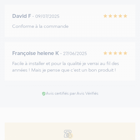
David F
- 09/07/2025
star
star
star
star
star
Conforme à la commande
Françoise helene K
- 27/06/2025
star
star
star
star
star
Facile à installer et pour la qualité je verrai au fil des
années ! Mais je pense que c’est un bon produit !
Avis certifiés par Avis Vérifiés
verified_user