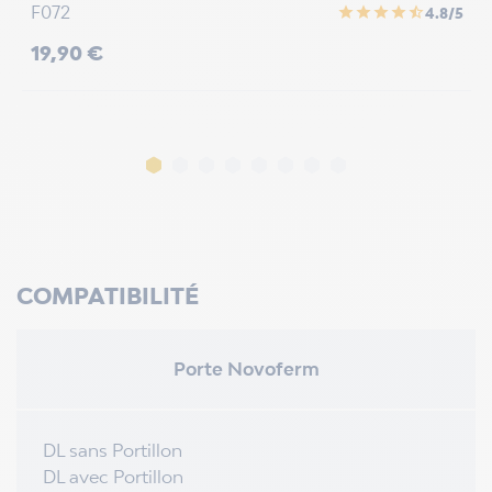
b
F072
star
star
star
star
star_half
4.8/5
8
Prix
19,90 €
P
4
COMPATIBILITÉ
Porte Novoferm
DL sans Portillon
DL avec Portillon