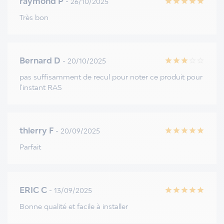
raymond P
- 26/10/2025
star
star
star
star
star
Très bon
Bernard D
- 20/10/2025
star
star
star
star_border
star_border
pas suffisamment de recul pour noter ce produit pour
l'instant RAS
thierry F
- 20/09/2025
star
star
star
star
star
Parfait
ERIC C
- 13/09/2025
star
star
star
star
star
Bonne qualité et facile à installer