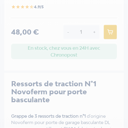
4.9/5
star
star
star
star
star_half
48,00 €
-
+
En stock, chez vous en 24H avec
Chronopost
Ressorts de traction N°1
Novoferm pour porte
basculante
Grappe de 3 ressorts de traction n°1
d'origine
Novoferm pour porte de garage basculante DL