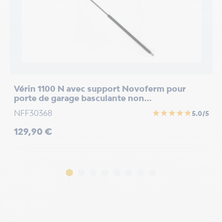
/5
Vérin 1100 N avec support Novoferm pour
G
porte de garage basculante non...
1
NFF30368
star
star
star
star
star
5.0/5
P
2
Prix
129,90 €