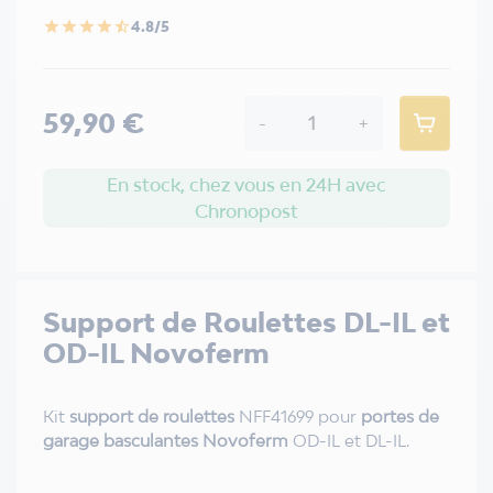
4.8/5
star
star
star
star
star_half
59,90 €
-
+
En stock, chez vous en 24H avec
Chronopost
Support de Roulettes DL-IL et
OD-IL Novoferm
Kit
support de roulettes
NFF41699 pour
portes de
garage basculantes Novoferm
OD-IL et DL-IL.