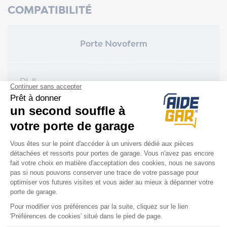
COMPATIBILITÉ
Porte Novoferm
DL IL
OD IL
NOS DERNIERS AVIS PRODUITS
4.8
/5