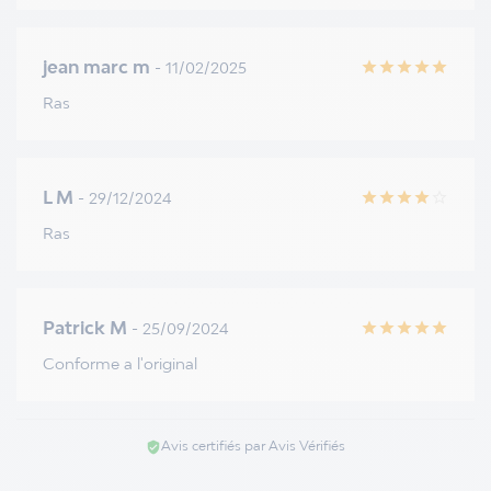
jean marc m
- 11/02/2025
star
star
star
star
star
Ras
L M
- 29/12/2024
star
star
star
star
star_border
Ras
Patrick M
- 25/09/2024
star
star
star
star
star
Conforme a l'original
Avis certifiés par Avis Vérifiés
verified_user