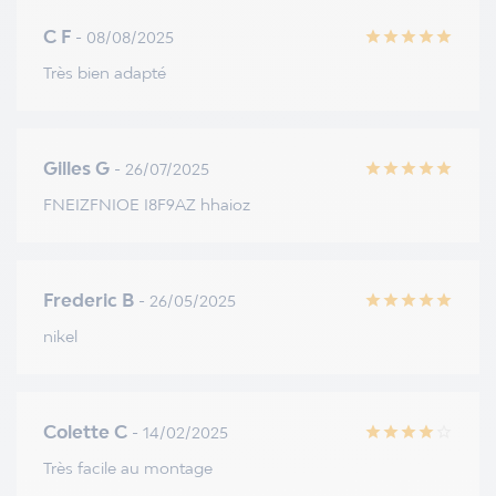
C F
- 08/08/2025
star
star
star
star
star
Très bien adapté
Gilles G
- 26/07/2025
star
star
star
star
star
FNEIZFNIOE I8F9AZ hhaioz
Frederic B
- 26/05/2025
star
star
star
star
star
nikel
Colette C
- 14/02/2025
star
star
star
star
star_border
Très facile au montage