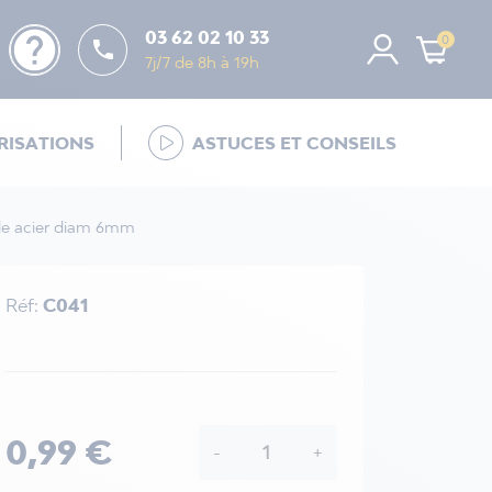
help
03 62 02 10 33
0

7j/7 de 8h à 19h
ISATIONS
ASTUCES ET CONSEILS
le acier diam 6mm
Réf:
C041
0,99 €
-
+