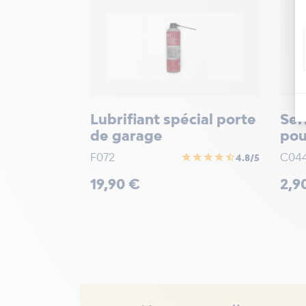
Lubrifiant spécial porte
Ser
de garage
pou
F072
C04
star
star
star
star
star_half
4.8/5
Prix
Prix
19,90 €
2,9