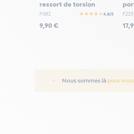
ressort de torsion
por
F082
F223
star
star
star
star
star_half
4.8/5
Prix
Prix
9,90 €
17,
Nous sommes là
pour vous