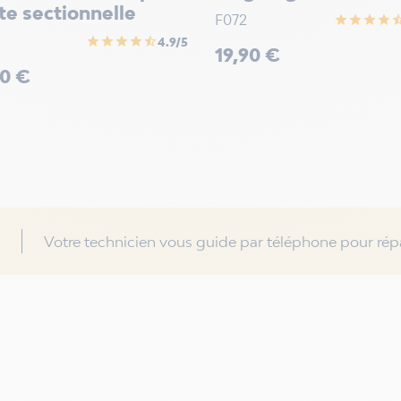
te sectionnelle
F072
star
star
star
star
star_h
star
star
star
star
star_half
4.9/5
Prix
19,90 €
90 €
Votre technicien vous guide par téléphone pour répa