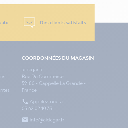
u 4x
Des clients satisfaits
COORDONNÉES DU MAGASIN
aidegar.fr
ons
Rue Du Commerce
59180 - Cappelle La Grande -
entes
France

Appelez-nous :
03 62 02 10 33

info@aidegar.fr