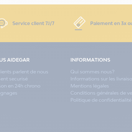
Service client 7J/7
Paiement en 3x o
LUS AIDEGAR
INFORMATIONS
lients parlent de nous
Qui sommes nous?
ent securisé
Informations sur les livrais
ison en 24h chrono
Mentions légales
ignages
Conditions générales de v
Politique de confidentialité