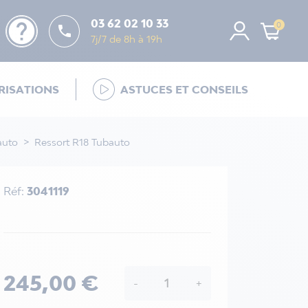
help
03 62 02 10 33
0

7j/7 de 8h à 19h
ISATIONS
ASTUCES ET CONSEILS
auto
Ressort R18 Tubauto
Réf:
3041119
245,00 €
-
+