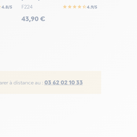
F224
alf
star
star
star
star
star_half
4.8/5
4.9/5
Prix
43,90 €
03 62 02 10 33
rer à distance au :