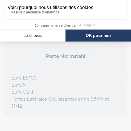
COMPATIBILITÉ
Porte Normstahl
Euro ES100
Euro 9
Euro CEN
Portes Latérales Coulissantes entre 08/97 et
11/12