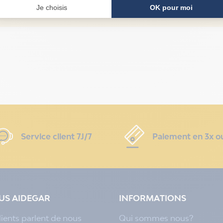
Votre technicien vous guide par téléphone pour répa
Service client 7J/7
Paiement en 3x o
LUS AIDEGAR
INFORMATIONS
lients parlent de nous
Qui sommes nous?