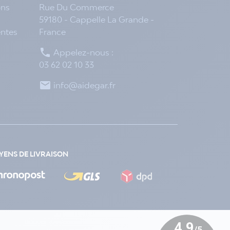
ons
Rue Du Commerce
59180 - Cappelle La Grande -
entes
France

Appelez-nous :
03 62 02 10 33

info@aidegar.fr
ENS DE LIVRAISON