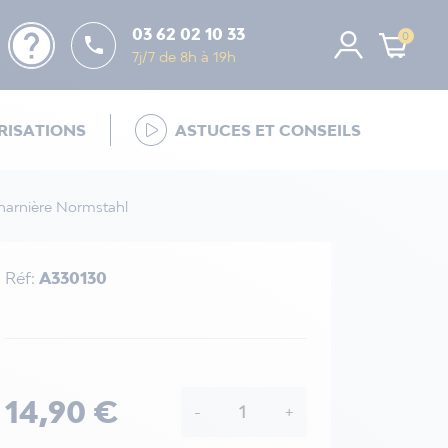
help
03 62 02 10 33
0

7j/7 de 8h à 19h
ISATIONS
ASTUCES ET CONSEILS
harnière Normstahl
Réf:
A330130
14,90 €
-
+