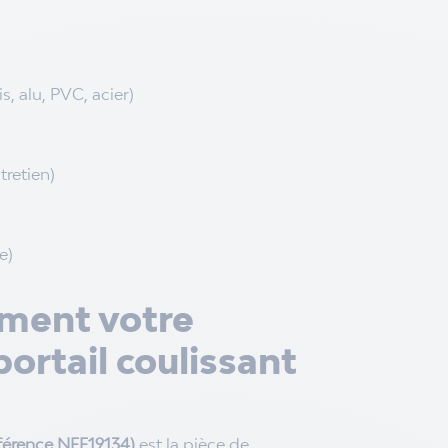
s, alu, PVC, acier)
tretien)
e)
ement votre
ortail coulissant
férence NFF19134)
est la pièce de