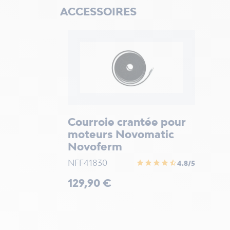
ACCESSOIRES
Courroie crantée pour
moteurs Novomatic
Novoferm
NFF41830
star
star
star
star
star_half
4.8/5
Prix
129,90 €