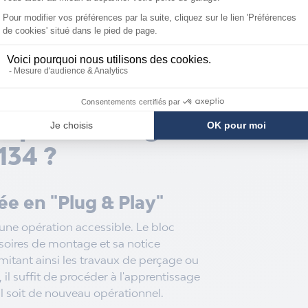
ère la détection d'obstacles et est
européennes EN 13241-1.
vec les télécommandes Novoferm à
Hz (Novotron 502, 522, etc.).
a pièce d'origine
134 ?
iée en "Plug & Play"
une opération accessible. Le bloc
soires de montage et sa notice
, limitant ainsi les travaux de perçage ou
il suffit de procéder à l'apprentissage
il soit de nouveau opérationnel.