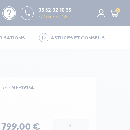
help
03 62 02 10 33
0

7j/7 de 8h à 19h
ISATIONS
ASTUCES ET CONSEILS
Réf:
NFF19134
799,00 €
-
+