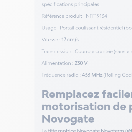
spécifications principales :
Référence produit : NFF19134
Usage : Portail coulissant résidentiel (boi
Vitesse :
17 cm/s
Transmission : Courroie crantée (sans en
Alimentation :
230 V
Fréquence radio :
433 MHz
(Rolling Cod
Remplacez facil
motorisation de p
Novogate
La
tête motrice Novogate Novoferm (ré