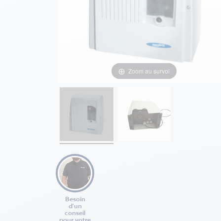
Zoom au survol
Besoin
d'un
conseil
pour votre