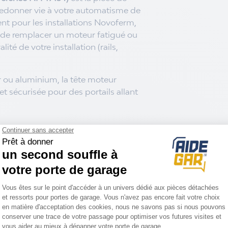
redonner vie à votre automatisme de
nt pour les installations Novoferm,
 de remplacer un moteur fatigué ou
ité de votre installation (rails,
er ou aluminium, la tête moteur
 sécurisée pour des portails allant
tête moteur Novogate
 vitesse d'ouverture de
17
s rapide à votre propriété.
à sa transmission par courroie crantée,
 silencieux et ne nécessite aucun