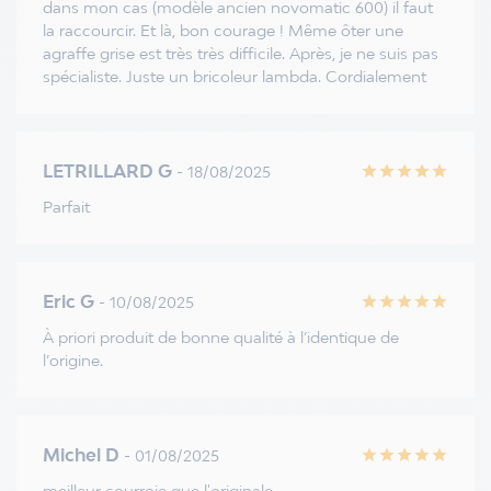
dans mon cas (modèle ancien novomatic 600) il faut
la raccourcir. Et là, bon courage ! Même ôter une
agraffe grise est très très difficile. Après, je ne suis pas
spécialiste. Juste un bricoleur lambda. Cordialement
LETRILLARD G
- 18/08/2025
star
star
star
star
star
Parfait
Eric G
- 10/08/2025
star
star
star
star
star
À priori produit de bonne qualité à l’identique de
l’origine.
Michel D
- 01/08/2025
star
star
star
star
star
meilleur courroie que l'originale