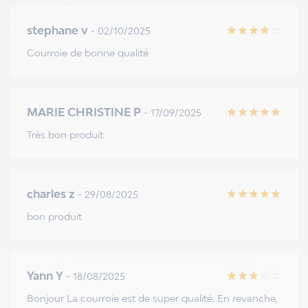
stephane v
- 02/10/2025
star
star
star
star
star_border
Courroie de bonne qualité
MARIE CHRISTINE P
- 17/09/2025
star
star
star
star
star
Très bon produit
charles z
- 29/08/2025
star
star
star
star
star
bon produit
Yann Y
- 18/08/2025
star
star
star
star_border
star_border
Bonjour La courroie est de super qualité. En revanche,