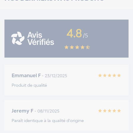
4.8
/5
star
star
star
star
star_half
Emmanuel F
- 23/12/2025
star
star
star
star
star
Produit de qualité
Jeremy F
- 08/11/2025
star
star
star
star
star
Paraît identique à la qualité d’origine