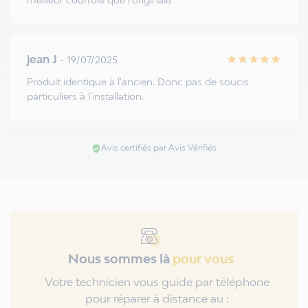
jean J
- 19/07/2025
star
star
star
star
star
Produit identique à l'ancien. Donc pas de soucis
particuliers à l'installation.
Avis certifiés par Avis Vérifiés
verified_user
Nous sommes là
pour vous
Votre technicien vous guide par téléphone
pour réparer à distance au :