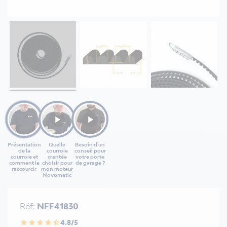
Présentation
Quelle
Besoin d'un
de la
courroie
conseil pour
courroie et
crantée
votre porte
comment la
choisir pour
de garage ?
raccourcir
mon moteur
Novomatic
Réf:
NFF41830
4.8/5
star
star
star
star
star_half