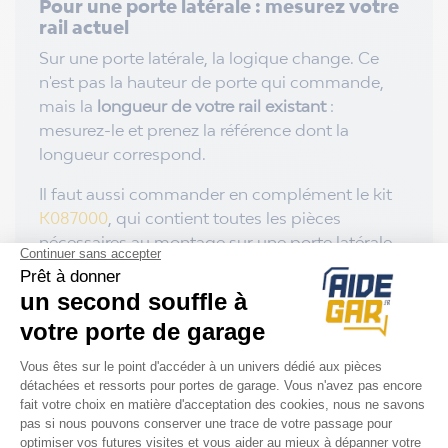
Pour une porte latérale : mesurez votre
rail actuel
Sur une porte latérale, la logique change. Ce
n'est pas la hauteur de porte qui commande,
mais la
longueur de votre rail existant
:
mesurez-le et prenez la référence dont la
longueur correspond.
Il faut aussi commander en complément le kit
K087000
, qui contient toutes les pièces
nécessaires au montage sur une porte latérale.
Sans lui, le rail seul ne suffit pas à équiper ce
type de porte.
Vous avez une motorisation Spark ?
Ce rail équipe aussi les motorisations Spark, à
condition d'ajouter le kit d'adaptation
TSRFK
.
Sans ce kit, le rail est prévu pour les Magic 600
et Magic 1000.