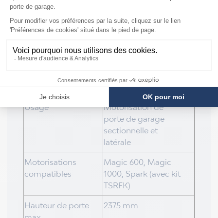
Caractéristiques techniques
Caractéristique
Valeur
Marque
Normstahl
Référence
K140331
Usage
Motorisation de
porte de garage
sectionnelle et
latérale
Motorisations
Magic 600, Magic
compatibles
1000, Spark (avec kit
TSRFK)
Hauteur de porte
2375 mm
max.