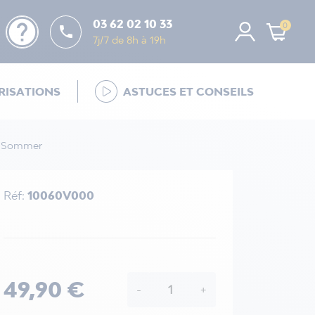
help
03 62 02 10 33
0

7j/7 de 8h à 19h
ISATIONS
ASTUCES ET CONSEILS
on Sommer
Réf:
10060V000
49,90 €
-
+