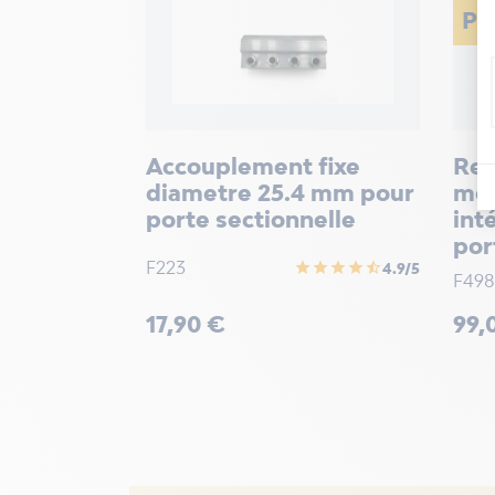
PR
Accouplement fixe
Res
diametre 25.4 mm pour
mes
porte sectionnelle
int
port
F223
star
star
star
star
star_half
4.9/5
F498
Prix
Prix
17,90 €
99,