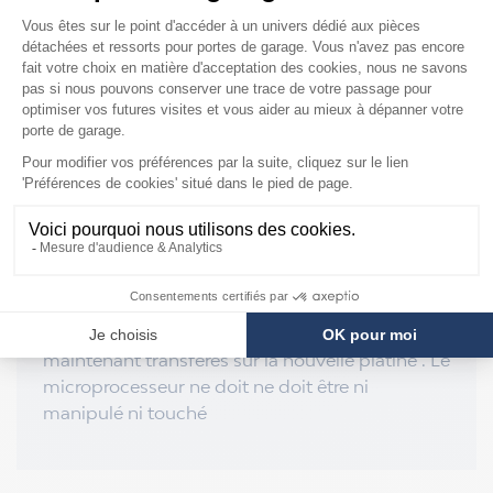
mémoire). Le module mémoire est le double de
la mémoire de votre platine, il contient tous les
paramètres du menu programmation, à la
dernière sauvegarde ¤ Remontage de la platine
10. Mettre en place la nouvelle platine 11.
Embrocher le module mémoire sur
l’emplacement « connecteur C1 » 12. Mettre la
platine sous tension 13. Procéder comme
précédemment : menu « Gestion mem » 14.
Entrer le mot de passe chantier puis validé sur «
P4 » 15. Aller sur le menu « importé » puis
valider sur « P4 » L’ensemble des paramètres
usine et chantier ainsi que les défauts sont
maintenant transférés sur la nouvelle platine . Le
microprocesseur ne doit ne doit être ni
manipulé ni touché