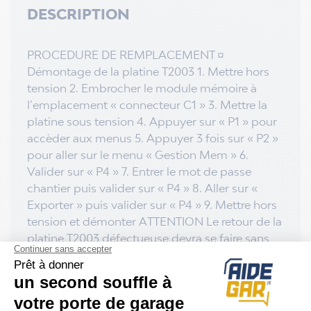
DESCRIPTION
PROCEDURE DE REMPLACEMENT ¤
Démontage de la platine T2003 1. Mettre hors
tension 2. Embrocher le module mémoire à
l’emplacement « connecteur C1 » 3. Mettre la
platine sous tension 4. Appuyer sur « P1 » pour
accèder aux menus 5. Appuyer 3 fois sur « P2 »
pour aller sur le menu « Gestion Mem » 6.
Valider sur « P4 » 7. Entrer le mot de passe
chantier puis valider sur « P4 » 8. Aller sur «
Exporter » puis valider sur « P4 » 9. Mettre hors
tension et démonter ATTENTION Le retour de la
platine T2003 défectueuse devra se faire sans
module mémoire, il faut impérativement le
conserver avec soin pour mettre à jour les
informations dans la nouvelle platine. (Les
platines SAV ne comportent pas de module