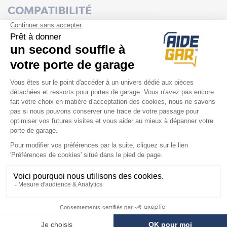
COMPATIBILITÉ
Moteur Novoferm
Novomatic 200 LED
Novomatic 443
Novoporte Speed
Novoporte 4
Novoporte 3 ES Design 4
Novoporte 3 ES Design 3
Novoporte 3
Novoporte 2
Novoporte 1 S
Novoporte 1
Novomatic 553 / 553 S
Novomatic 563 ES / 563 S