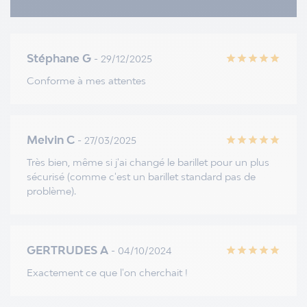
Stéphane G
- 29/12/2025
star
star
star
star
star
Conforme à mes attentes
Melvin C
- 27/03/2025
star
star
star
star
star
Très bien, même si j'ai changé le barillet pour un plus
sécurisé (comme c'est un barillet standard pas de
problème).
GERTRUDES A
- 04/10/2024
star
star
star
star
star
Exactement ce que l'on cherchait !