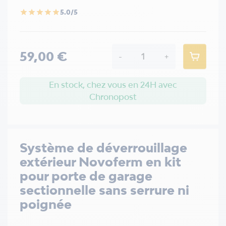
5.0/5
star
star
star
star
star
59,00 €
-
+
En stock, chez vous en 24H avec
Chronopost
Système de déverrouillage
extérieur Novoferm en kit
pour porte de garage
sectionnelle sans serrure ni
poignée