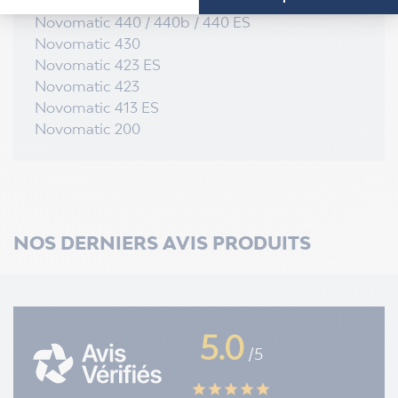
Novomatic 470 / 470b / 470 ES
Novomatic 440 / 440b / 440 ES
Novomatic 430
Novomatic 423 ES
Novomatic 423
Novomatic 413 ES
Novomatic 200
NOS DERNIERS AVIS PRODUITS
5.0
/5
star
star
star
star
star