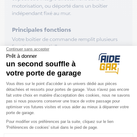
motorisation, ou déporté dans un boîtier
indépendant fixé au mur.
Principales fonctions
Votre boîtier de commande remplit plusieurs
fonctions essentielles :
Ouverture / fermeture / arrêt de la porte
Gestion des télécommandes
(apprentissage, suppression,
mémorisation)
Contrôle des sécurités : cellules
photoélectriques, arrêt sur obstacle
Gestion du verrouillage automatique en fin
de course
Commande d’accessoires : éclairage, feu
clignotant, alarme
Il joue aussi un rôle clé dans la sécurité :