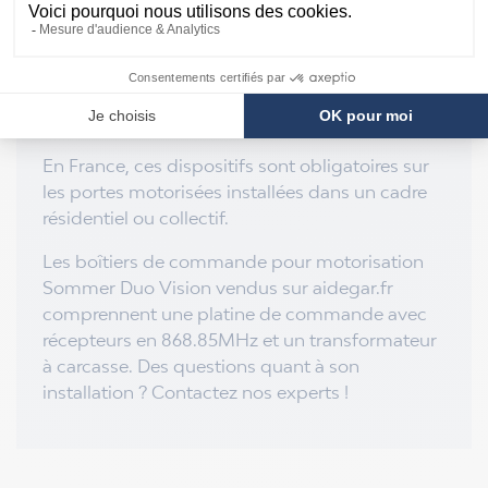
Arrêt automatique en cas d’obstacle,
Conformité aux normes européennes
Gestion des défauts (coupure secteur,
surcharge moteur).
En France, ces dispositifs sont obligatoires sur
les portes motorisées installées dans un cadre
résidentiel ou collectif.
Les boîtiers de commande pour motorisation
Sommer Duo Vision vendus sur aidegar.fr
comprennent une platine de commande avec
récepteurs en 868.85MHz et un transformateur
à carcasse. Des questions quant à son
installation ? Contactez nos experts !