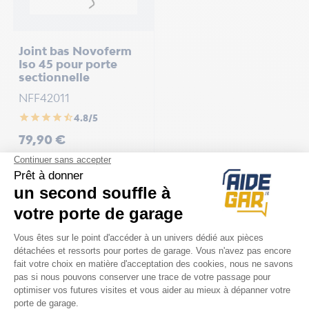
Joint bas Novoferm
Iso 45 pour porte
sectionnelle
NFF42011
star
star
star
star
star_half
4.8/5
Prix
79,90 €
COMPATIBILITÉ
Porte Novoferm