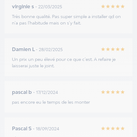
virginie s
- 22/03/2025
star
star
star
star
star
Très bonne qualité. Pas super simple a installer qd on
n'a pas l'habitude mais on s'y fait.
Damien L
- 28/02/2025
star
star
star
star
star
Un prix un peu élevé pour ce que c'est. A refaire je
laisserai juste le joint.
pascal b
- 17/12/2024
star
star
star
star
star
pas encore eu le temps de les monter
Pascal S
- 18/09/2024
star
star
star
star
star