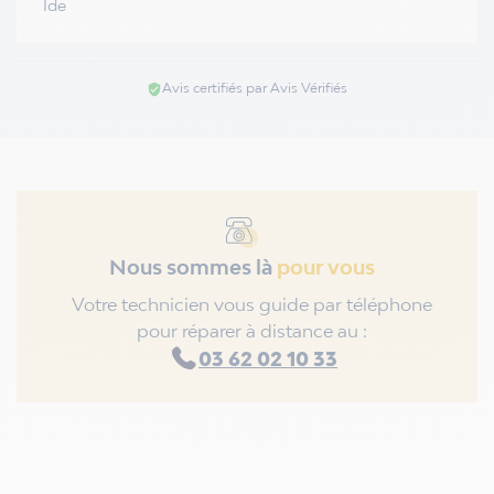
Ide
Avis certifiés par Avis Vérifiés
verified_user
Nous sommes là
pour vous
Votre technicien vous guide par téléphone
pour réparer à distance au :
03 62 02 10 33