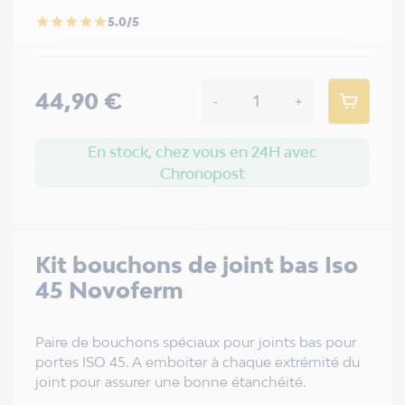
5.0/5
star
star
star
star
star
44,90 €
-
+
En stock, chez vous en 24H avec
Chronopost
Kit bouchons de joint bas Iso
45 Novoferm
Paire de bouchons spéciaux pour joints bas pour
portes ISO 45. A emboiter à chaque extrémité du
joint pour assurer une bonne étanchéité.