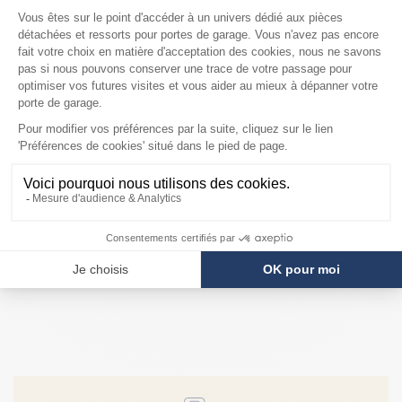
Novorol après 04/2016
Trafeco +
Trafimatic +
Moteur Novoferm
Trafeco
Novorol