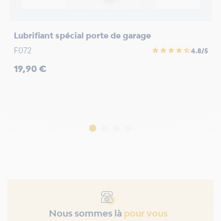
Lubrifiant spécial porte de garage
M
F072
star
star
star
star
star_half
4.8/5
F
Prix
19,90 €
P
1
Nous sommes là
pour vous