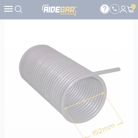

help
0
