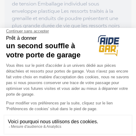
de tension Emballage individuel sous
enveloppe plastique Les ressorts traités à la
grenaille et enduits de poudre présentent une
plus grande durée de vie que les ressorts noirs
et galvanisés En fait, un ressort plus esthétique
pour plus ou moins les mêmes coûts qu’un
ressort noir avec une durée de vie 40%
superieure.
Les terminaisons du ressort sont droites pour y
monter les coques spécifiques CRAWFORD (
coques non fournies) .
Pensez à commander deux barres de tension
pour tendre votre ressort.
Vidéo de démonstration sur le changement
d'un ressort de torsion et sur le choix du sens