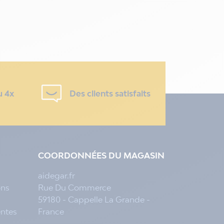
u 4x
Des clients satisfaits
COORDONNÉES DU MAGASIN
aidegar.fr
ons
Rue Du Commerce
59180 - Cappelle La Grande -
entes
France