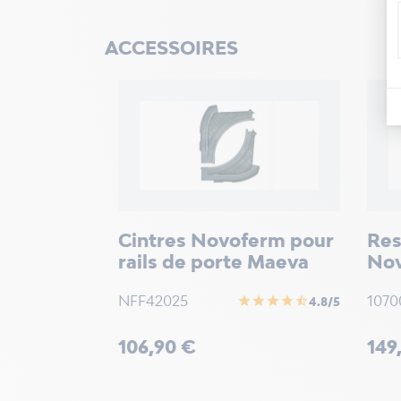
ACCESSOIRES
Cintres Novoferm pour
Res
rails de porte Maeva
No
NFF42025
1070
star
star
star
star
star_half
4.8/5
Prix
Prix
106,90 €
149