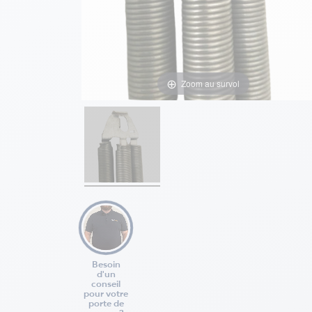
Zoom au survol
Besoin
d'un
conseil
pour votre
porte de