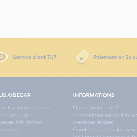
Service client 7J/7
Paiement en 3x o
LUS AIDEGAR
INFORMATIONS
lients parlent de nous
Qui sommes nous?
ent securisé
Informations sur les livrais
ison en 24h chrono
Mentions légales
ignages
Conditions générales de v
Politique de confidentialité