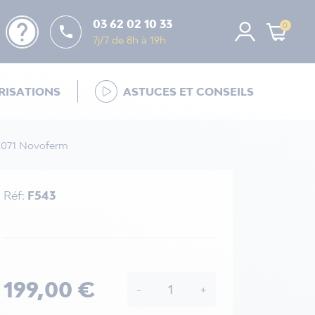
help
03 62 02 10 33
0

7j/7 de 8h à 19h
ISATIONS
ASTUCES ET CONSEILS
2071 Novoferm
Réf:
F543
199,00 €
-
+