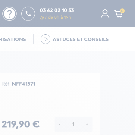
help
03 62 02 10 33
0

7j/7 de 8h à 19h
ISATIONS
ASTUCES ET CONSEILS
Réf:
NFF41571
219,90 €
-
+