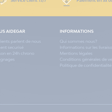
Service client 7J/7
Paiement en 3x o
LUS AIDEGAR
INFORMATIONS
lients parlent de nous
Qui sommes nous?
ent securisé
Informations sur les livrais
ison en 24h chrono
Mentions légales
ignages
Conditions générales de v
Politique de confidentialité