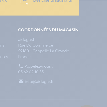
u 4x
Des clients satisfaits
COORDONNÉES DU MAGASIN
aidegar.fr
ons
Rue Du Commerce
59180 - Cappelle La Grande -
entes
France

Appelez-nous :
03 62 02 10 33

info@aidegar.fr