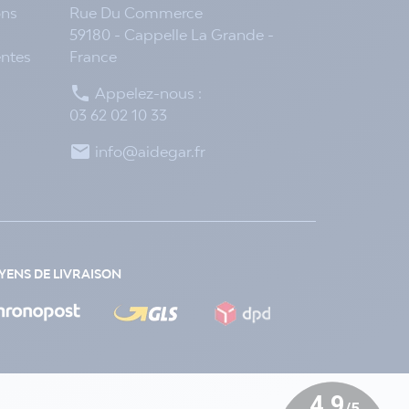
ons
Rue Du Commerce
59180 - Cappelle La Grande -
entes
France

Appelez-nous :
03 62 02 10 33

info@aidegar.fr
ENS DE LIVRAISON