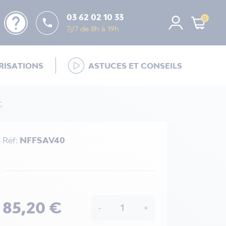
help
03 62 02 10 33
0

7j/7 de 8h à 19h
ISATIONS
ASTUCES ET CONSEILS
C
Réf:
NFFSAV40
85,20 €
-
+