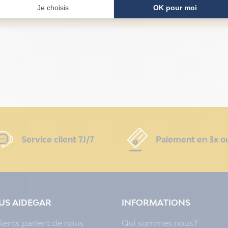
Votre technicien vous guide par téléphone pour répa
Service client 7J/7
Paiement en 3x o
LUS AIDEGAR
INFORMATIONS
lients parlent de nous
Qui sommes nous?