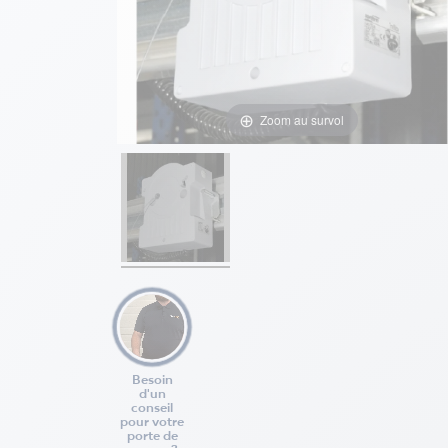
Zoom au survol
Besoin
d'un
conseil
pour votre
porte de