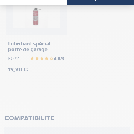
Lubrifiant spécial
porte de garage
F072
star
star
star
star
star_half
4.8/5
Prix
19,90 €
COMPATIBILITÉ