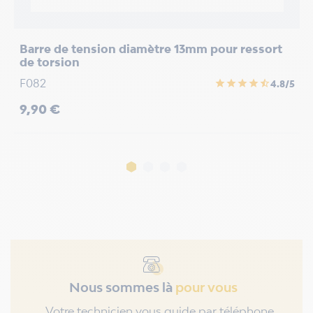
Barre de tension diamètre 13mm pour ressort
C
de torsion
+
F082
F
star
star
star
star
star_half
4.8/5
Prix
P
9,90 €
1
Nous sommes là
pour vous
Votre technicien vous guide par téléphone