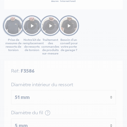
Prise de
Notre kit de
Traitement
Besoin d'un
mesures de
remplacement
des
conseil pour
ressorts de
de ressorts
commandes
votre porte
torsion
de torsion
de produits
de garage ?
sur-mesure
Réf:
F3586
Diamètre intérieur du ressort
Diamètre du fil