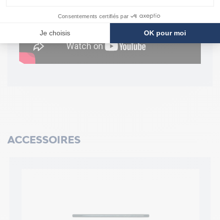
ACCESSOIRES
/5