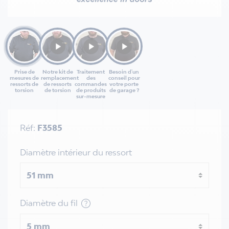
Prise de
Notre kit de
Traitement
Besoin d'un
mesures de
remplacement
des
conseil pour
ressorts de
de ressorts
commandes
votre porte
torsion
de torsion
de produits
de garage ?
sur-mesure
Réf:
F3585
Diamètre intérieur du ressort
Diamètre du fil