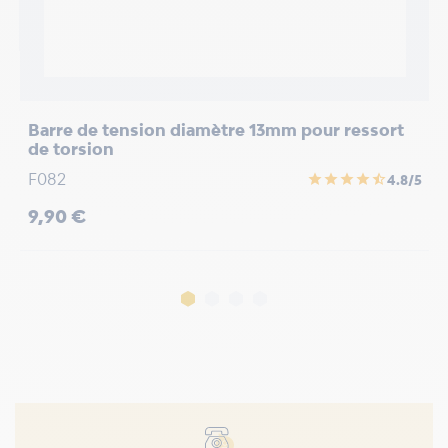
Barre de tension diamètre 13mm pour ressort
C
de torsion
+
F082
F
star
star
star
star
star_half
4.8/5
Prix
P
9,90 €
1