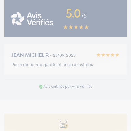
5.0
/5
star
star
star
star
star
JEAN MICHEL R
- 25/09/2025
star
star
star
star
star
Pièce de bonne qualité et facile à installer.
Avis certifiés par Avis Vérifiés
verified_user