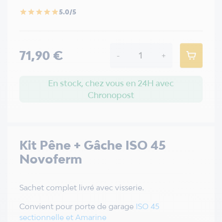
5.0/5
star
star
star
star
star
71,90 €
-
+
En stock, chez vous en 24H avec
Chronopost
Kit Pêne + Gâche ISO 45
Novoferm
Sachet complet livré avec visserie.
Convient pour porte de garage
ISO 45
sectionnelle et Amarine