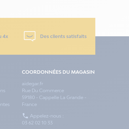
u 4x
Des clients satisfaits
COORDONNÉES DU MAGASIN
aidegar.fr
ons
Rue Du Commerce
59180 - Cappelle La Grande -
entes
France

Appelez-nous :
03 62 02 10 33