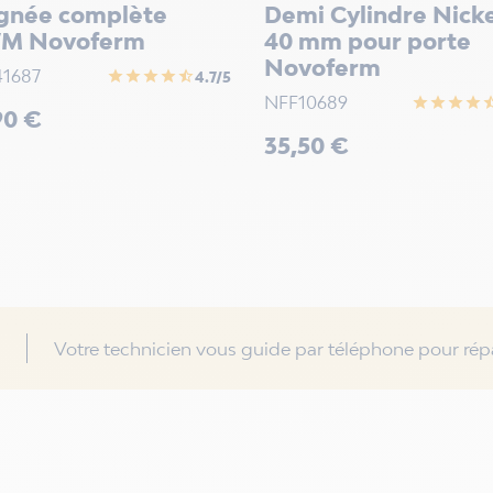
gnée complète
Demi Cylindre Nick
M Novoferm
40 mm pour porte
Novoferm
1687
star
star
star
star
star_half
4.7/5
NFF10689
star
star
star
star
star_
90 €
Prix
35,50 €
Votre technicien vous guide par téléphone pour répa