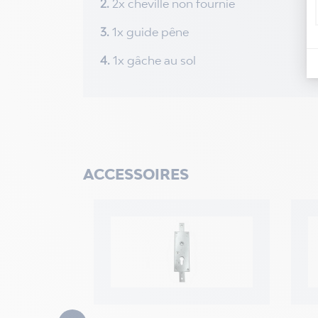
2.
2x cheville non fournie
3.
1x guide pêne
4.
1x gâche au sol
ACCESSOIRES
 porte
onoparoi