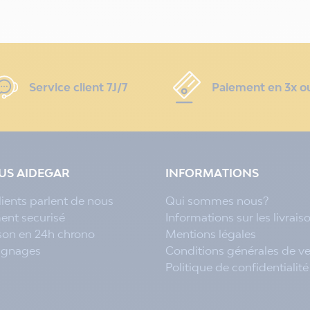
Service client 7J/7
Paiement en 3x o
LUS AIDEGAR
INFORMATIONS
lients parlent de nous
Qui sommes nous?
ent securisé
Informations sur les livrais
ison en 24h chrono
Mentions légales
ignages
Conditions générales de v
Politique de confidentialité