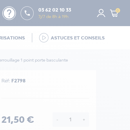
help
03 62 02 10 33
0

7j/7 de 8h à 19h
ISATIONS
ASTUCES ET CONSEILS
verrouillage 1 point porte basculante
Réf:
F2798
21,50 €
-
+