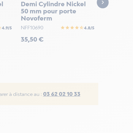
Prix

59,90 €
el
Demi Cylindre Nickel
50 mm pour porte
Novoferm
NFF10690
half
star
star
star
star
star_half
4.9/5
4.8/5
Prix
35,50 €
03 62 02 10 33
rer à distance au :