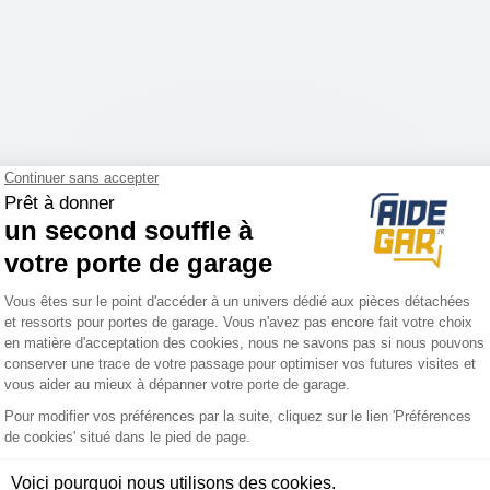
e 1 point haut (Porte Euronorm)
 traverse haute pour assurer une bonne
ns les trous fixes.
a fixation sur la sortie du coffre.
e 1 point bas (Porte SW)