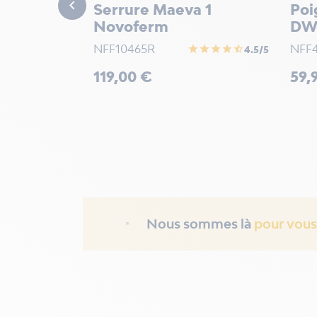

Serrure Maeva 1
Poi
Novoferm
DW
NFF10465R
NFF4
star
star
star
star
star_half
4.5/5
Prix
Prix
119,00 €
59,
Nous sommes là
pour vous