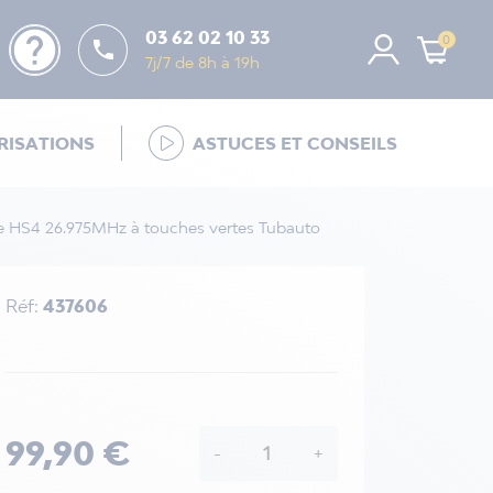
help
03 62 02 10 33
0

7j/7 de 8h à 19h
ISATIONS
ASTUCES ET CONSEILS
HS4 26.975MHz à touches vertes Tubauto
Réf:
437606
99,90 €
-
+