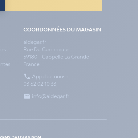
COORDONNÉES DU MAGASIN
aidegar.fr
ons
Rue Du Commerce
59180 - Cappelle La Grande -
entes
France

Appelez-nous :
03 62 02 10 33

info@aidegar.fr
ENS DE LIVRAISON