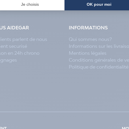
LUS AIDEGAR
INFORMATIONS
lients parlent de nous
Qui sommes nous?
ent securisé
Informations sur les livrais
ison en 24h chrono
Mentions légales
ignages
Conditions générales de v
Politique de confidentialité
ENT
MOY