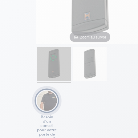
Zoom au survol
Besoin
d'un
conseil
pour votre
porte de