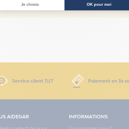
Votre technicien vous guide par téléphone pour répa
Service client 7J/7
Paiement en 3x o
LUS AIDEGAR
INFORMATIONS
lients parlent de nous
Qui sommes nous?