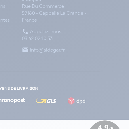
ons
Rue Du Commerce
59180 - Cappelle La Grande -
entes
France

Appelez-nous :
03 62 02 10 33

info@aidegar.fr
ENS DE LIVRAISON