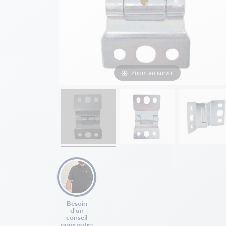
Zoom au survol
Besoin
d'un
conseil
pour votre