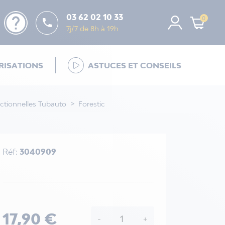
help
03 62 02 10 33
0

7j/7 de 8h à 19h
ISATIONS
ASTUCES ET CONSEILS
ectionnelles Tubauto
Forestic
Réf:
3040909
17,90 €
-
+