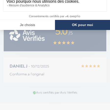
NOS DERNIERS AVIS PRODUITS
5.0
/5
star
star
star
star
star
DANIEL J
- 10/12/2025
star
star
star
star
star
Conforme a l'original
Avis certifiés par Avis Vérifiés
verified_user