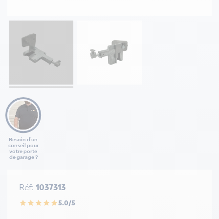
Besoin d'un
conseil pour
votre porte
de garage ?
Réf:
1037313
5.0/5
star
star
star
star
star