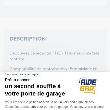
DESCRIPTION
Découvrez ce récepteur HER 1 Hormann de tête
motrice.
Compatibilité de motorisation :
SupraMatic et
ProMatic
.