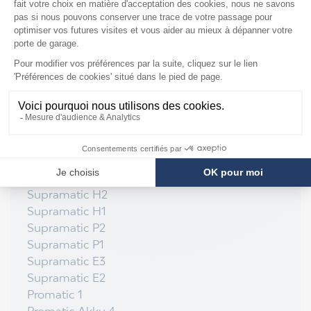
COMPATIBILITÉ
Moteur Hörmann
Supramatic E1
Ecomatic
Promatic Akku 3
Promatic Akku 2
Promatic Akku 1
Supramatic H2
Supramatic H1
Supramatic P2
Supramatic P1
Supramatic E3
Supramatic E2
Promatic 1