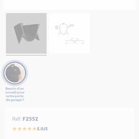
Besoin d'un
conseil pour
votre porte
de garage ?
Réf:
F2552
5.0/5
star
star
star
star
star