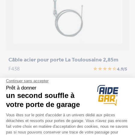
/5
Câble acier pour porte La Toulousaine 2,85m
A
p
F438
star
star
star
star
star_half
4.9/5
F
Prix
39,90 €
P
1