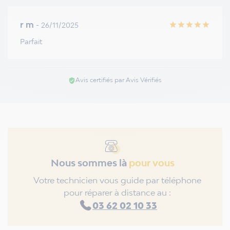
r m
- 26/11/2025
star
star
star
star
star
Parfait
Avis certifiés par Avis Vérifiés
verified_user
Nous sommes là
pour vous
Votre technicien vous guide par téléphone
pour réparer à distance au :
03 62 02 10 33