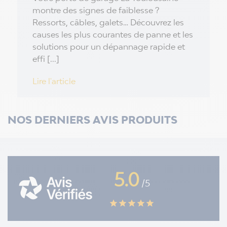
montre des signes de faiblesse ?
Ressorts, câbles, galets… Découvrez les
causes les plus courantes de panne et les
solutions pour un dépannage rapide et
effi [...]
Lire l'article
NOS DERNIERS AVIS PRODUITS
5.0
/5
star
star
star
star
star