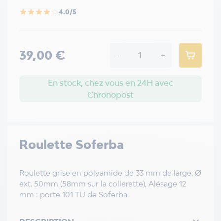
4.0/5
star
star
star
star
star_border
39,00 €
-
+
En stock, chez vous en 24H avec
Chronopost
Roulette Soferba
Roulette grise en polyamide de 33 mm de large. Ø
ext. 50mm (58mm sur la collerette), Alésage 12
mm : porte 101 TU de Soferba.