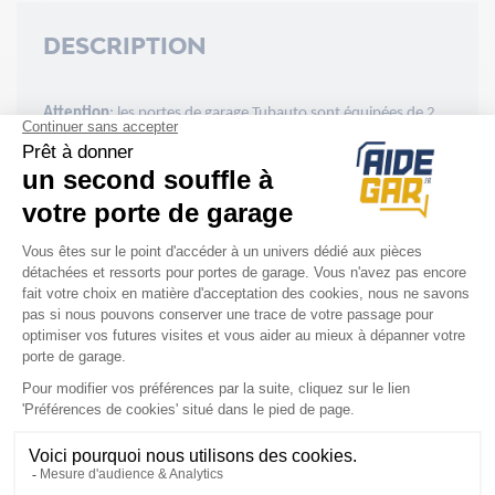
DESCRIPTION
Attention
: les portes de garage Tubauto sont équipées de 2
ressorts de traction comme décrit ci-dessus. Il convient pour
des raisons de sécurité, de
remplacer les ressorts de droite
et de gauche en même temps car lorsque l'un cède
, l'autre
est au bord de la rupture. Pensez à mettre 2 quantités dans
votre panier
ACCESSOIRES